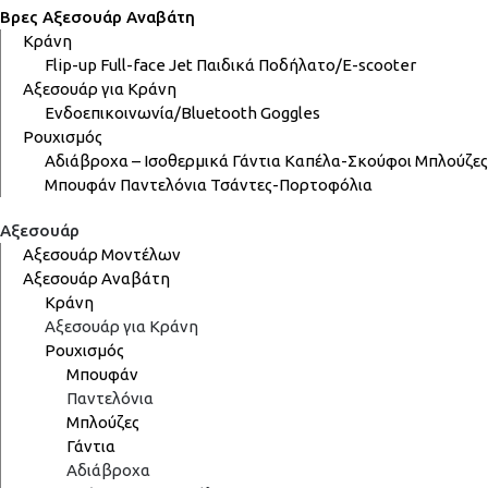
Βρες Αξεσουάρ Αναβάτη
Κράνη
Flip-up
Full-face
Jet
Παιδικά
Ποδήλατο/E-scooter
Αξεσουάρ για Κράνη
Ενδοεπικοινωνία/Bluetooth
Goggles
Ρουχισμός
Αδιάβροχα – Ισοθερμικά
Γάντια
Καπέλα-Σκούφοι
Μπλούζες
Μπουφάν
Παντελόνια
Τσάντες-Πορτοφόλια
Αξεσουάρ
Αξεσουάρ Μοντέλων
Αξεσουάρ Αναβάτη
Κράνη
Αξεσουάρ για Κράνη
Ρουχισμός
Μπουφάν
Παντελόνια
Μπλούζες
Γάντια
Αδιάβροχα