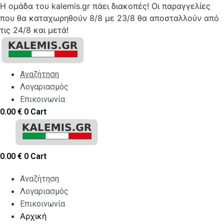
Η ομάδα του kalemis.gr πάει διακοπές! Οι παραγγελίες
που θα καταχωρηθούν 8/8 με 23/8 θα αποσταλλούν από
τις 24/8 και μετά!
Skip
to
content
Αναζήτηση
Λογαριασμός
Επικοινωνία
0.00
€
0
Cart
0.00
€
0
Cart
Αναζήτηση
Λογαριασμός
Επικοινωνία
Αρχική