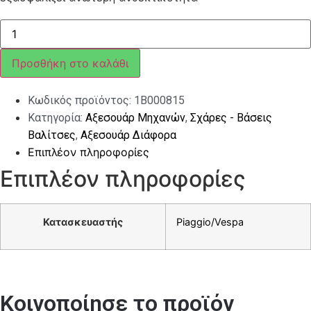
ΣΧΑΡΑ
ΠΙΣΩ
ΧΡΩΜΙΟΥ
ΓΙΑ
Προσθήκη στο καλάθι
VESPA
PRIMAVERA
/
Κωδικός προϊόντος:
1B000815
SPRINT
ποσότητα
Κατηγορία:
Αξεσουάρ Μηχανών
,
Σχάρες - Βάσεις
Βαλίτσες
,
Αξεσουάρ Διάφορα
Επιπλέον πληροφορίες
Επιπλέον πληροφορίες
Κατασκευαστής
Piaggio/Vespa
Κοινοποίησε το προϊόν