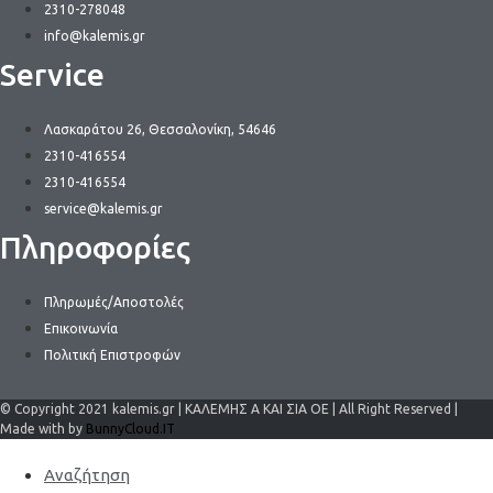
2310-278048
info@kalemis.gr
Service
Λασκαράτου 26, Θεσσαλονίκη, 54646
2310-416554
2310-416554
service@kalemis.gr
Πληροφορίες
Πληρωμές/Αποστολές
Επικοινωνία
Πολιτική Επιστροφών
© Copyright 2021 kalemis.gr | ΚΑΛΕΜΗΣ Α ΚΑΙ ΣΙΑ ΟΕ | All Right Reserved |
Made with by
BunnyCloud.IT
Αναζήτηση