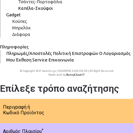
Τσάντες-Πορτοφόλια
Καπέλα-Σκούφοι
Gadget
Κούπες
Μπρελόκ
Διάφορα
Πληροφορίες
Πληρωμές/Αποστολές
Πολιτική Επιστροφών
Ο Λογαριασμός
Μου
Έκθεση
Service
Επικοινωνία
© Copyright 2021 kalemis.gr | ΚΑΛΕΜΗΣ Α ΚΑΙ ΣΙΑ ΟΕ | All Right Reserved
Made with
by
BunnyCloud.IT
Επίλεξε τρόπο αναζήτησης
Περιγραφή ή
Κωδικό Προϊόντος
*
Αριθμός Πλαισίου