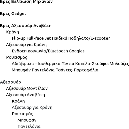
Βρες Βελτίωση Μηχανών
Βρες Gadget
Βρες Αξεσουάρ Αναβάτη
Κράνη
Flip-up
Full-face
Jet
Παιδικά
Ποδήλατο/E-scooter
Αξεσουάρ για Κράνη
Ενδοεπικοινωνία/Bluetooth
Goggles
Ρουχισμός
Αδιάβροχα – Ισοθερμικά
Γάντια
Καπέλα-Σκούφοι
Μπλούζες
Μπουφάν
Παντελόνια
Τσάντες-Πορτοφόλια
Αξεσουάρ
Αξεσουάρ Μοντέλων
Αξεσουάρ Αναβάτη
Κράνη
Αξεσουάρ για Κράνη
Ρουχισμός
Μπουφάν
Παντελόνια