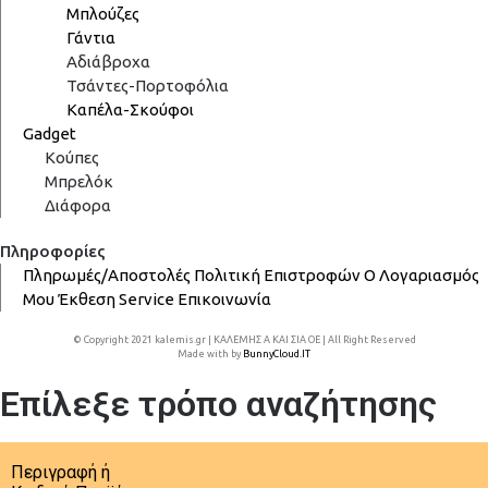
Μπλούζες
Γάντια
Αδιάβροχα
Τσάντες-Πορτοφόλια
Καπέλα-Σκούφοι
Gadget
Κούπες
Μπρελόκ
Διάφορα
Πληροφορίες
Πληρωμές/Αποστολές
Πολιτική Επιστροφών
Ο Λογαριασμός
Μου
Έκθεση
Service
Επικοινωνία
© Copyright 2021 kalemis.gr | ΚΑΛΕΜΗΣ Α ΚΑΙ ΣΙΑ ΟΕ | All Right Reserved
Made with
by
BunnyCloud.IT
Επίλεξε τρόπο αναζήτησης
Περιγραφή ή