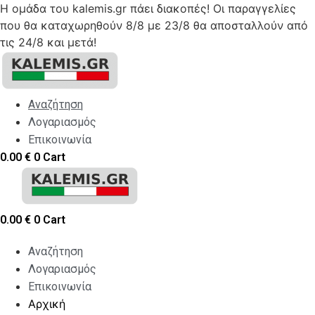
Η ομάδα του kalemis.gr πάει διακοπές! Οι παραγγελίες
που θα καταχωρηθούν 8/8 με 23/8 θα αποσταλλούν από
τις 24/8 και μετά!
Skip
to
content
Αναζήτηση
Λογαριασμός
Επικοινωνία
0.00
€
0
Cart
0.00
€
0
Cart
Αναζήτηση
Λογαριασμός
Επικοινωνία
Αρχική