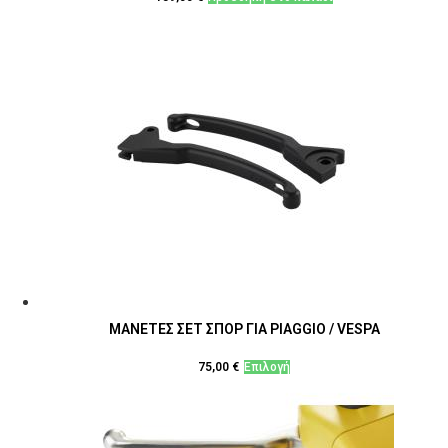
ΜΑΝΕΤΕΣ ΣΕΤ ΣΠΟΡ ΓΙΑ PIAGGIO / VESPA
Αυτό
75,00
€
Επιλογή
το
προϊόν
έχει