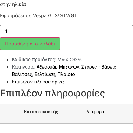
στην ηλικία
Εφαρμόζει σε Vespa GTS/GTV/GT
ΣΧΑΡΑ
ΠΙΣΩ
ΧΡΩΜΙΟ
VESPA
Προσθήκη στο καλάθι
GTS
ποσότητα
Κωδικός προϊόντος:
MV655829C
Κατηγορία:
Αξεσουάρ Μηχανών
,
Σχάρες - Βάσεις
Βαλίτσες
,
Βελτίωση
,
Πλαίσιο
Επιπλέον πληροφορίες
Επιπλέον πληροφορίες
Κατασκευαστής
Διάφορα