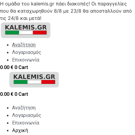
Η ομάδα του kalemis.gr πάει διακοπές! Οι παραγγελίες
που θα καταχωρηθούν 8/8 με 23/8 θα αποσταλλούν από
τις 24/8 και μετά!
Skip
to
content
Αναζήτηση
Λογαριασμός
Επικοινωνία
0.00
€
0
Cart
0.00
€
0
Cart
Αναζήτηση
Λογαριασμός
Επικοινωνία
Αρχική