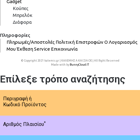
Gadget
Κούπες
Μπρελόκ
Διάφορα
Πληροφορίες
Πληρωμές/Αποστολές
Πολιτική Επιστροφών
Ο Λογαριασμός
Μου
Έκθεση
Service
Επικοινωνία
© Copyright 2021 kalemis.gr | ΚΑΛΕΜΗΣ Α ΚΑΙ ΣΙΑ ΟΕ | All Right Reserved
Made with
by
BunnyCloud.IT
Επίλεξε τρόπο αναζήτησης
Περιγραφή ή
Κωδικό Προϊόντος
*
Αριθμός Πλαισίου