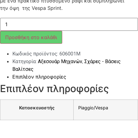
με ένα πρακτικό πτυσσόμενο ράφι και συμπληρώνει
την όψη της Vespa Sprint.
ΣΧΑΡΑ
ΠΙΣΩ
VESPA
PRIMAVERA/SPRINT
Προσθήκη στο καλάθι
ΜΑΥΡΗ
ΑΝΑΤΡΕΠΟΜΕΝΗ
ποσότητα
Κωδικός προϊόντος:
606001M
Κατηγορία:
Αξεσουάρ Μηχανών
,
Σχάρες - Βάσεις
Βαλίτσες
Επιπλέον πληροφορίες
Επιπλέον πληροφορίες
Κατασκευαστής
Piaggio/Vespa