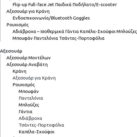
Flip-up
Full-face
Jet
Παιδικά
Ποδήλατο/E-scooter
Αξεσουάρ για Κράνη
Ενδοεπικοινωνία/Bluetooth
Goggles
Ρουχισμός
Αδιάβροχα – Ισοθερμικά
Γάντια
Καπέλα-Σκούφοι
Μπλούζες
Μπουφάν
Παντελόνια
Τσάντες-Πορτοφόλια
Αξεσουάρ
Αξεσουάρ Μοντέλων
Αξεσουάρ Αναβάτη
Κράνη
Αξεσουάρ για Κράνη
Ρουχισμός
Μπουφάν
Παντελόνια
Μπλούζες
Γάντια
Αδιάβροχα
Τσάντες-Πορτοφόλια
Καπέλα-Σκούφοι