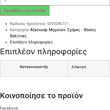
GIVI
SR6711
ΓΙΑ
Προσθήκη στο καλάθι
APRILIA
SR
GT
Κωδικός προϊόντος:
GIVISR6711
125-
200
Κατηγορία:
Αξεσουάρ Μηχανών
,
Σχάρες - Βάσεις
(2022)
ποσότητα
Βαλίτσες
Επιπλέον πληροφορίες
Επιπλέον πληροφορίες
Κατασκευαστής
Διάφορα
Κοινοποίησε το προϊόν
Facebook