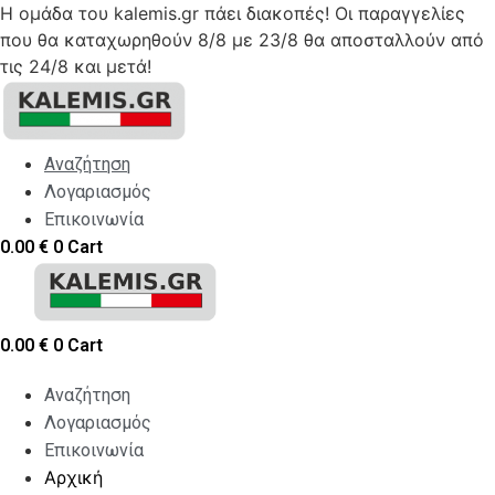
Η ομάδα του kalemis.gr πάει διακοπές! Οι παραγγελίες
που θα καταχωρηθούν 8/8 με 23/8 θα αποσταλλούν από
τις 24/8 και μετά!
Skip
to
content
Αναζήτηση
Λογαριασμός
Επικοινωνία
0.00
€
0
Cart
0.00
€
0
Cart
Αναζήτηση
Λογαριασμός
Επικοινωνία
Αρχική