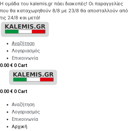
Η ομάδα του kalemis.gr πάει διακοπές! Οι παραγγελίες
που θα καταχωρηθούν 8/8 με 23/8 θα αποσταλλούν από
τις 24/8 και μετά!
Skip
to
content
Αναζήτηση
Λογαριασμός
Επικοινωνία
0.00
€
0
Cart
0.00
€
0
Cart
Αναζήτηση
Λογαριασμός
Επικοινωνία
Αρχική