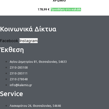
ΧΡΩΜΙΟ
178,99
€
Προσθήκη στο καλάθι
Κοινωνικά Δίκτυα
Facebook
Instagram
Έκθεση
Αγίου Δημητρίου 81, Θεσσαλονίκη, 54633
2310-285108
2310-285111
2310-278048
info@kalemis.gr
Service
Λασκαράτου 26, Θεσσαλονίκη, 54646