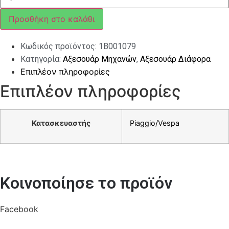
PRIMAVERA/SPRINT
ΜΑΥΡΟ
Προσθήκη στο καλάθι
ΜΑΤ
ποσότητα
Κωδικός προϊόντος:
1Β001079
Κατηγορία:
Αξεσουάρ Μηχανών
,
Αξεσουάρ Διάφορα
Επιπλέον πληροφορίες
Επιπλέον πληροφορίες
Κατασκευαστής
Piaggio/Vespa
Κοινοποίησε το προϊόν
Facebook