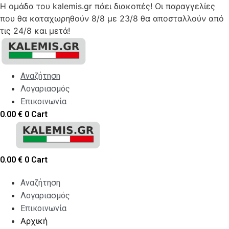
Η ομάδα του kalemis.gr πάει διακοπές! Οι παραγγελίες
που θα καταχωρηθούν 8/8 με 23/8 θα αποσταλλούν από
τις 24/8 και μετά!
Skip
to
content
Αναζήτηση
Λογαριασμός
Επικοινωνία
0.00
€
0
Cart
0.00
€
0
Cart
Αναζήτηση
Λογαριασμός
Επικοινωνία
Αρχική