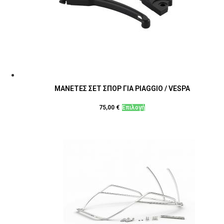
ΜΑΝΕΤΕΣ ΣΕΤ ΣΠΟΡ ΓΙΑ PIAGGIO / VESPA
Αυτό
75,00
€
Επιλογή
το
προϊόν
έχει
πολλαπλές
παραλλαγές.
Οι
επιλογές
μπορούν
να