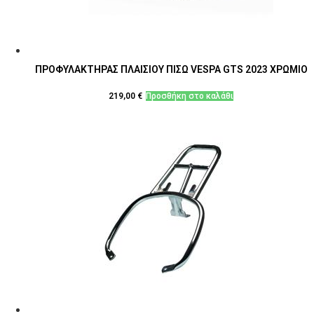
επιλεγούν
στη
σελίδα
του
προϊόντος
ΠΡΟΦΥΛΑΚΤΗΡΑΣ ΠΛΑΙΣΙΟΥ ΠΙΣΩ VESPA GTS 2023 ΧΡΩΜΙΟ
219,00
€
Προσθήκη στο καλάθι