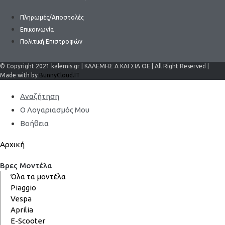
Πληρωμές/Αποστολές
Επικοινωνία
Πολιτική Επιστροφών
© Copyright 2021 kalemis.gr | ΚΑΛΕΜΗΣ Α ΚΑΙ ΣΙΑ ΟΕ | All Right Reserved |
Made with by
BunnyCloud.IT
Αναζήτηση
Ο Λογαριασμός Μου
Βοήθεια
Αρχική
Βρες Μοντέλα
Όλα τα μοντέλα
Piaggio
Vespa
Aprilia
E-Scooter