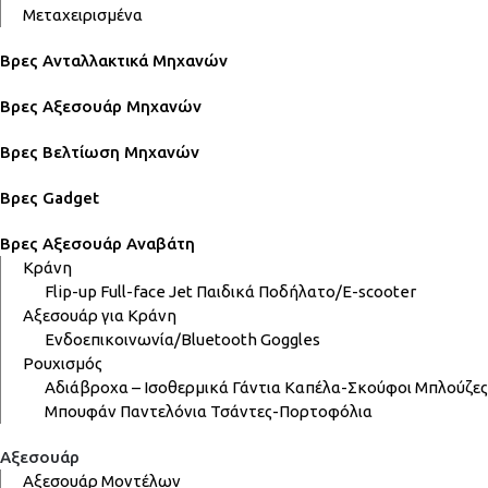
Μεταχειρισμένα
Βρες Ανταλλακτικά Μηχανών
Βρες Αξεσουάρ Μηχανών
Βρες Βελτίωση Μηχανών
Βρες Gadget
Βρες Αξεσουάρ Αναβάτη
Κράνη
Flip-up
Full-face
Jet
Παιδικά
Ποδήλατο/E-scooter
Αξεσουάρ για Κράνη
Ενδοεπικοινωνία/Bluetooth
Goggles
Ρουχισμός
Αδιάβροχα – Ισοθερμικά
Γάντια
Καπέλα-Σκούφοι
Μπλούζες
Μπουφάν
Παντελόνια
Τσάντες-Πορτοφόλια
Αξεσουάρ
Αξεσουάρ Μοντέλων