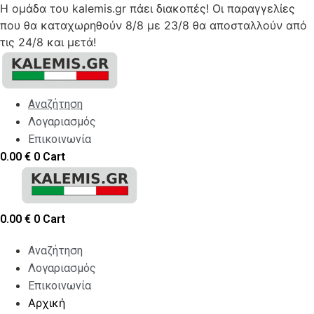
Η ομάδα του kalemis.gr πάει διακοπές! Οι παραγγελίες
που θα καταχωρηθούν 8/8 με 23/8 θα αποσταλλούν από
τις 24/8 και μετά!
Skip
to
content
Αναζήτηση
Λογαριασμός
Επικοινωνία
0.00
€
0
Cart
0.00
€
0
Cart
Αναζήτηση
Λογαριασμός
Επικοινωνία
Αρχική