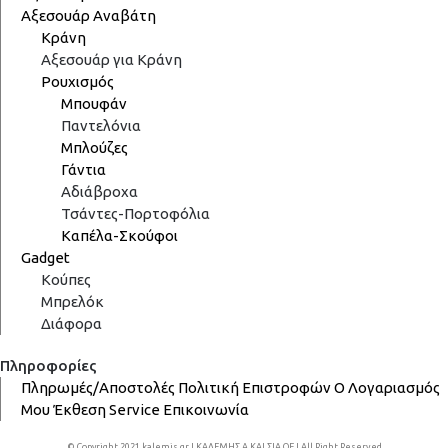
Αξεσουάρ Αναβάτη
Κράνη
Αξεσουάρ για Κράνη
Ρουχισμός
Μπουφάν
Παντελόνια
Μπλούζες
Γάντια
Αδιάβροχα
Τσάντες-Πορτοφόλια
Καπέλα-Σκούφοι
Gadget
Κούπες
Μπρελόκ
Διάφορα
Πληροφορίες
Πληρωμές/Αποστολές
Πολιτική Επιστροφών
Ο Λογαριασμός
Μου
Έκθεση
Service
Επικοινωνία
© Copyright 2021 kalemis.gr | ΚΑΛΕΜΗΣ Α ΚΑΙ ΣΙΑ ΟΕ | All Right Reserved