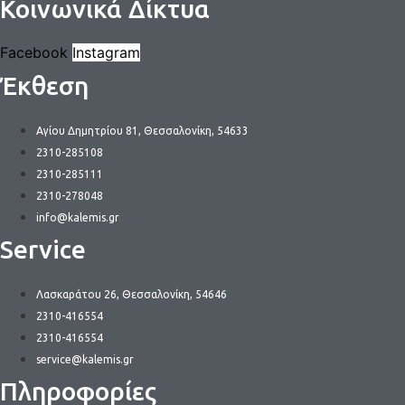
Κοινωνικά Δίκτυα
πολλαπλές
παραλλαγές.
Facebook
Instagram
Οι
Έκθεση
επιλογές
μπορούν
να
Αγίου Δημητρίου 81, Θεσσαλονίκη, 54633
επιλεγούν
2310-285108
στη
2310-285111
σελίδα
2310-278048
του
info@kalemis.gr
προϊόντος
Service
Λασκαράτου 26, Θεσσαλονίκη, 54646
2310-416554
2310-416554
service@kalemis.gr
Πληροφορίες