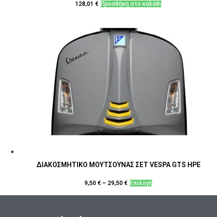
128,01
€
Προσθήκη στο καλάθι
ΔΙΑΚΟΣΜΗΤΙΚΟ ΜΟΥΤΣΟΥΝΑΣ ΣΕΤ VESPA GTS HPE
Αυτό
9,50
€
–
29,50
€
Επιλογή
το
προϊόν
έχει