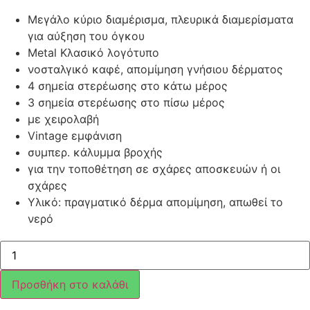
Μεγάλο κύριο διαμέρισμα, πλευρικά διαμερίσματα
για αύξηση του όγκου
Metal Κλασικό λογότυπο
νοσταλγικό καφέ, απομίμηση γνήσιου δέρματος
4 σημεία στερέωσης στο κάτω μέρος
3 σημεία στερέωσης στο πίσω μέρος
με χειρολαβή
Vintage εμφάνιση
συμπερ. κάλυμμα βροχής
για την τοποθέτηση σε σχάρες αποσκευών ή οι
σχάρες
Υλικό: πραγματικό δέρμα απομίμηση, απωθεί το
νερό
ΤΣΑΝΤΑ-
ΒΑΛΙΤΣΑ
ΔΕΡΜΑΤΙΝΗ
35ΛΤ
Προσθήκη στο καλάθι
CLASSIC
ΚΑΦΕ