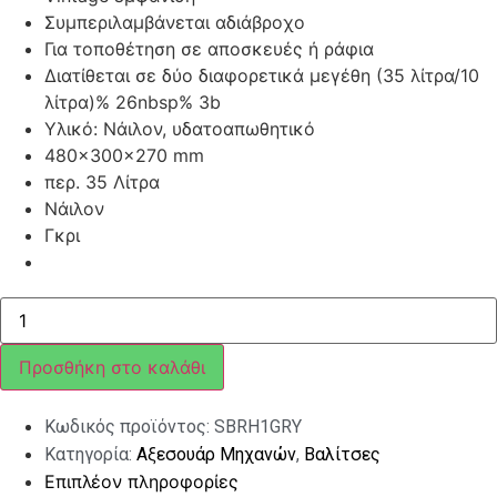
Συμπεριλαμβάνεται αδιάβροχο
Για τοποθέτηση σε αποσκευές ή ράφια
Διατίθεται σε δύο διαφορετικά μεγέθη (35 λίτρα/10
λίτρα)% 26nbsp% 3b
Υλικό: Νάιλον, υδατοαπωθητικό
480x300x270 mm
περ. 35 Λίτρα
Νάιλον
Γκρι
ΤΣΑΝΤΑ/
ΒΑΛΙΤΣΑ
CLASSIC
GREY
Προσθήκη στο καλάθι
ποσότητα
Κωδικός προϊόντος:
SBRH1GRY
Κατηγορία:
Αξεσουάρ Μηχανών
,
Βαλίτσες
Επιπλέον πληροφορίες