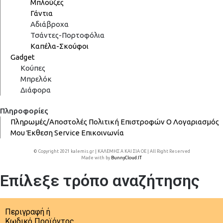
Μπλούζες
Γάντια
Αδιάβροχα
Τσάντες-Πορτοφόλια
Καπέλα-Σκούφοι
Gadget
Κούπες
Μπρελόκ
Διάφορα
Πληροφορίες
Πληρωμές/Αποστολές
Πολιτική Επιστροφών
Ο Λογαριασμός
Μου
Έκθεση
Service
Επικοινωνία
© Copyright 2021 kalemis.gr | ΚΑΛΕΜΗΣ Α ΚΑΙ ΣΙΑ ΟΕ | All Right Reserved
Made with
by
BunnyCloud.IT
Επίλεξε τρόπο αναζήτησης
Περιγραφή ή
Κωδικό Προϊόντος