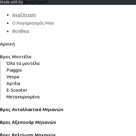
Made with by
BunnyCloud.IT
Αναζήτηση
Ο Λογαριασμός Μου
Βοήθεια
Αρχική
Βρες Μοντέλα
Όλα τα μοντέλα
Piaggio
Vespa
Aprilia
E-Scooter
Μεταχειρισμένα
Βρες Ανταλλακτικά Μηχανών
Βρες Αξεσουάρ Μηχανών
Βρες Βελτίωση Μηχανών