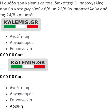
Η ομάδα του kalemis.gr πάει διακοπές! Οι παραγγελίες
που θα καταχωρηθούν 8/8 με 23/8 θα αποσταλλούν από
τις 24/8 και μετά!
Skip
to
content
Αναζήτηση
Λογαριασμός
Επικοινωνία
0.00
€
0
Cart
0.00
€
0
Cart
Αναζήτηση
Λογαριασμός
Επικοινωνία
Αρχική