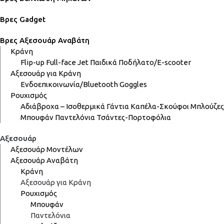
Βρες Gadget
Βρες Αξεσουάρ Αναβάτη
Κράνη
Flip-up
Full-face
Jet
Παιδικά
Ποδήλατο/E-scooter
Αξεσουάρ για Κράνη
Ενδοεπικοινωνία/Bluetooth
Goggles
Ρουχισμός
Αδιάβροχα – Ισοθερμικά
Γάντια
Καπέλα-Σκούφοι
Μπλούζες
Μπουφάν
Παντελόνια
Τσάντες-Πορτοφόλια
Αξεσουάρ
Αξεσουάρ Μοντέλων
Αξεσουάρ Αναβάτη
Κράνη
Αξεσουάρ για Κράνη
Ρουχισμός
Μπουφάν
Παντελόνια