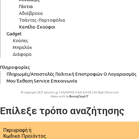
Γάντια
Αδιάβροχα
Τσάντες-Πορτοφόλια
Καπέλα-Σκούφοι
Gadget
Κούπες
Μπρελόκ
Διάφορα
Πληροφορίες
Πληρωμές/Αποστολές
Πολιτική Επιστροφών
Ο Λογαριασμός
Μου
Έκθεση
Service
Επικοινωνία
© Copyright 2021 kalemis.gr | ΚΑΛΕΜΗΣ Α ΚΑΙ ΣΙΑ ΟΕ | All Right Reserved
Made with
by
BunnyCloud.IT
Επίλεξε τρόπο αναζήτησης
Περιγραφή ή
Κωδικό Προϊόντος