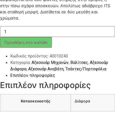
στην πίσω σχάρα αποσκευών. Απολύτως αδιάβροχο ITS
και σταθερή μορφή. Διατίθεται σε δύο μεγέθη και
χρώματα.
ΤΣΑΝΤΑ/
ΒΑΛΙΤΣΑ
VESPA
ΜΙΚΡΗ
Προσθήκη στο καλάθι
CLASSIC
ΚΑΦΕ
ποσότητα
Κωδικός προϊόντος:
40010240
Κατηγορία:
Αξεσουάρ Μηχανών
,
Βαλίτσες
,
Αξεσουάρ
Διάφορα
,
Αξεσουάρ Αναβάτη
,
Τσάντες/Πορτοφόλια
Επιπλέον πληροφορίες
Επιπλέον πληροφορίες
Κατασκευαστής
Διάφορα