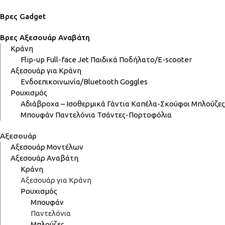
Βρες Gadget
Βρες Αξεσουάρ Αναβάτη
Κράνη
Flip-up
Full-face
Jet
Παιδικά
Ποδήλατο/E-scooter
Αξεσουάρ για Κράνη
Ενδοεπικοινωνία/Bluetooth
Goggles
Ρουχισμός
Αδιάβροχα – Ισοθερμικά
Γάντια
Καπέλα-Σκούφοι
Μπλούζες
Μπουφάν
Παντελόνια
Τσάντες-Πορτοφόλια
Αξεσουάρ
Αξεσουάρ Μοντέλων
Αξεσουάρ Αναβάτη
Κράνη
Αξεσουάρ για Κράνη
Ρουχισμός
Μπουφάν
Παντελόνια
Μπλούζες