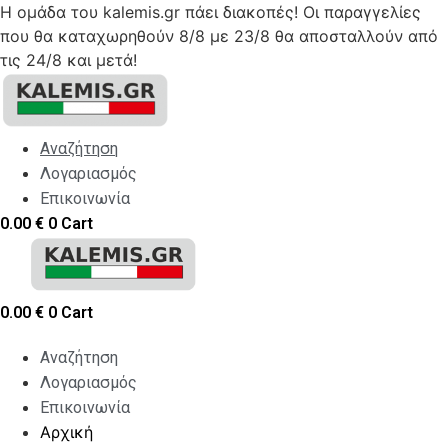
Η ομάδα του kalemis.gr πάει διακοπές! Οι παραγγελίες
που θα καταχωρηθούν 8/8 με 23/8 θα αποσταλλούν από
τις 24/8 και μετά!
Skip
to
content
Αναζήτηση
Λογαριασμός
Επικοινωνία
0.00
€
0
Cart
0.00
€
0
Cart
Αναζήτηση
Λογαριασμός
Επικοινωνία
Αρχική