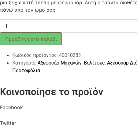
μια ξεχωριστή τσέπη με φερμουάρ. Aυτή η τσάντα διαθέτε
πάνω από τον ώμο σας.
ΤΣΑΝΤΑ
ΓΙΑ
ΝΤΟΥΛΑΠΑΚΙ
VESPA
Προσθήκη στο καλάθι
ΜΠΛΕ
ποσότητα
Κωδικός προϊόντος:
40010283
Κατηγορία:
Αξεσουάρ Μηχανών
,
Βαλίτσες
,
Αξεσουάρ Δι
Πορτοφόλια
Κοινοποίησε το προϊόν
Facebook
Twitter