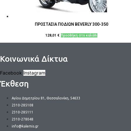
ΠΡΟΣΤΑΣΙΑ ΠΟΔΙΩΝ BEVERLY 300-350
128,01
€
Προσθήκη στο καλάθι
Κοινωνικά Δίκτυα
Facebook
Instagram
Έκθεση
Αγίου Δημητρίου 81, Θεσσαλονίκη, 54633
2310-285108
2310-285111
2310-278048
info@kalemis.gr