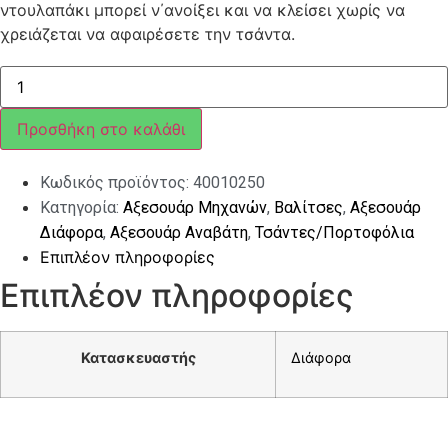
ντουλαπάκι μπορεί ν΄ανοίξει και να κλείσει χωρίς να
χρειάζεται να αφαιρέσετε την τσάντα.
ΤΣΑΝΤΑ
ΓΙΑ
ΝΤΟΥΛΑΠΑΚΙ
VESPA
Προσθήκη στο καλάθι
CLASSIC
ΜΑΥΡΗ
ποσότητα
Κωδικός προϊόντος:
40010250
Κατηγορία:
Αξεσουάρ Μηχανών
,
Βαλίτσες
,
Αξεσουάρ
Διάφορα
,
Αξεσουάρ Αναβάτη
,
Τσάντες/Πορτοφόλια
Επιπλέον πληροφορίες
Επιπλέον πληροφορίες
Κατασκευαστής
Διάφορα