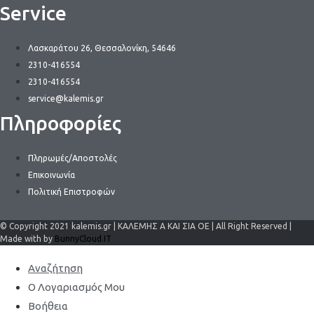
Service
Λασκαράτου 26, Θεσσαλονίκη, 54646
2310-416554
2310-416554
service@kalemis.gr
Πληροφορίες
Πληρωμές/Αποστολές
Επικοινωνία
Πολιτική Επιστροφών
© Copyright 2021 kalemis.gr | ΚΑΛΕΜΗΣ Α ΚΑΙ ΣΙΑ ΟΕ | All Right Reserved |
Made with by
BunnyCloud.IT
Αναζήτηση
Ο Λογαριασμός Μου
Βοήθεια