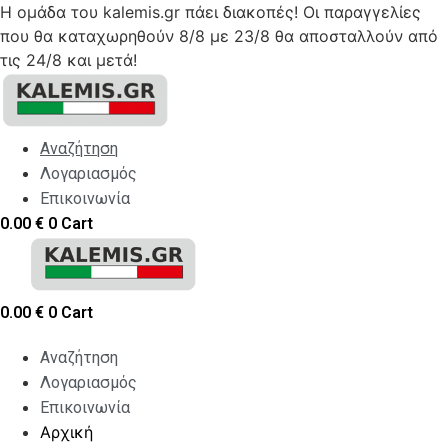
Η ομάδα του kalemis.gr πάει διακοπές! Οι παραγγελίες
που θα καταχωρηθούν 8/8 με 23/8 θα αποσταλλούν από
τις 24/8 και μετά!
Skip
to
content
Αναζήτηση
Λογαριασμός
Επικοινωνία
0.00
€
0
Cart
0.00
€
0
Cart
Αναζήτηση
Λογαριασμός
Επικοινωνία
Αρχική