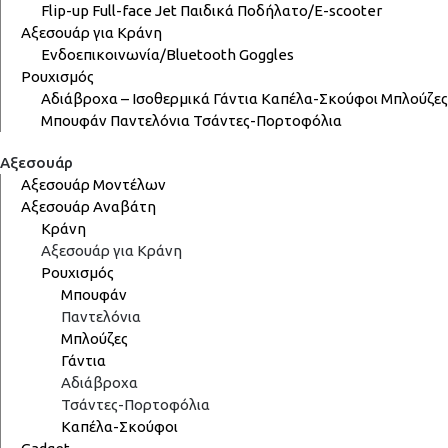
Flip-up
Full-face
Jet
Παιδικά
Ποδήλατο/E-scooter
Αξεσουάρ για Κράνη
Ενδοεπικοινωνία/Bluetooth
Goggles
Ρουχισμός
Αδιάβροχα – Ισοθερμικά
Γάντια
Καπέλα-Σκούφοι
Μπλούζες
Μπουφάν
Παντελόνια
Τσάντες-Πορτοφόλια
Αξεσουάρ
Αξεσουάρ Μοντέλων
Αξεσουάρ Αναβάτη
Κράνη
Αξεσουάρ για Κράνη
Ρουχισμός
Μπουφάν
Παντελόνια
Μπλούζες
Γάντια
Αδιάβροχα
Τσάντες-Πορτοφόλια
Καπέλα-Σκούφοι