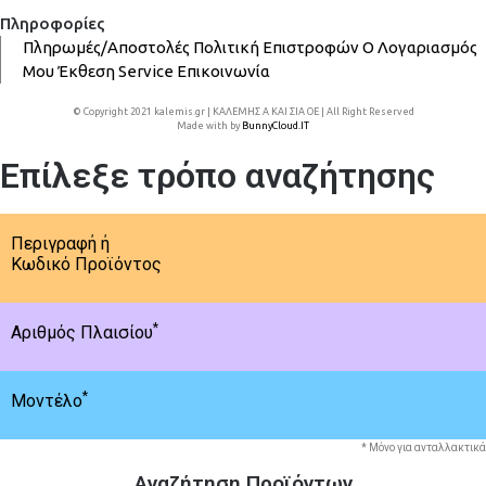
Πληροφορίες
Πληρωμές/Αποστολές
Πολιτική Επιστροφών
Ο Λογαριασμός
Μου
Έκθεση
Service
Επικοινωνία
© Copyright 2021 kalemis.gr | ΚΑΛΕΜΗΣ Α ΚΑΙ ΣΙΑ ΟΕ | All Right Reserved
Made with
by
BunnyCloud.IT
Επίλεξε τρόπο αναζήτησης
Περιγραφή ή
Κωδικό Προϊόντος
*
Αριθμός Πλαισίου
*
Μοντέλο
* Μόνο για ανταλλακτικά
Αναζήτηση Προϊόντων