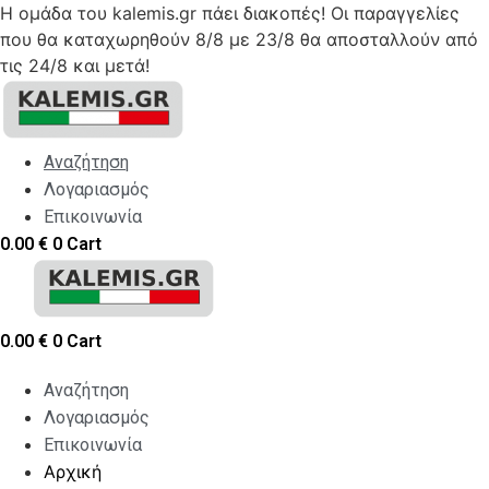
Η ομάδα του kalemis.gr πάει διακοπές! Οι παραγγελίες
που θα καταχωρηθούν 8/8 με 23/8 θα αποσταλλούν από
τις 24/8 και μετά!
Skip
to
content
Αναζήτηση
Λογαριασμός
Επικοινωνία
0.00
€
0
Cart
0.00
€
0
Cart
Αναζήτηση
Λογαριασμός
Επικοινωνία
Αρχική