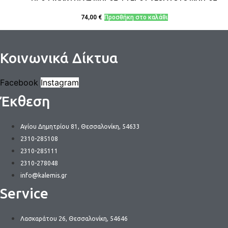
74,00
€
Προσθήκη στο καλάθι
Κοινωνικά Δίκτυα
Facebook
Instagram
Έκθεση
Αγίου Δημητρίου 81, Θεσσαλονίκη, 54633
2310-285108
2310-285111
2310-278048
info@kalemis.gr
Service
Λασκαράτου 26, Θεσσαλονίκη, 54646