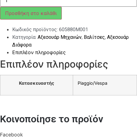
ΔΕΡΜΑΤΙΝΗ
ΓΙΑ
ΒΑΛΙΤΣΑΚΙΑ
Προσθήκη στο καλάθι
VESPA
ΜΑΥΡΟ
ΧΡΩΜΑ
Κωδικός προϊόντος:
605880M001
ποσότητα
Κατηγορία:
Αξεσουάρ Μηχανών
,
Βαλίτσες
,
Αξεσουάρ
Διάφορα
Επιπλέον πληροφορίες
Επιπλέον πληροφορίες
Κατασκευαστής
Piaggio/Vespa
Κοινοποίησε το προϊόν
Facebook