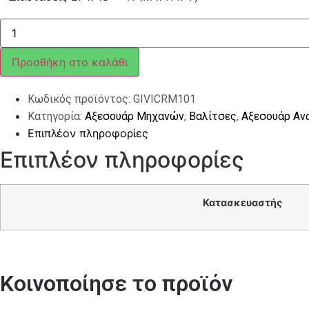
ΤΣΑΝΤΑ
ΠΛΑΤΗΣ/
ΣΕΛΑΣ
GIVI
Προσθήκη στο καλάθι
CRM101
18LT
ποσότητα
Κωδικός προϊόντος:
GIVICRM101
Κατηγορία:
Αξεσουάρ Μηχανών
,
Βαλίτσες
,
Αξεσουάρ Αν
Επιπλέον πληροφορίες
Επιπλέον πληροφορίες
Κατασκευαστής
Κοινοποίησε το προϊόν