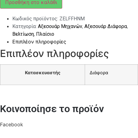
Προσθήκη στο καλάθι
ZELIONI
VESPA
GTS
Κωδικός προϊόντος:
ZELFFHNM
ποσότητα
Κατηγορία:
Αξεσουάρ Μηχανών
,
Αξεσουάρ Διάφορα
,
Βελτίωση
,
Πλαίσιο
Επιπλέον πληροφορίες
Επιπλέον πληροφορίες
Κατασκευαστής
Διάφορα
Κοινοποίησε το προϊόν
Facebook