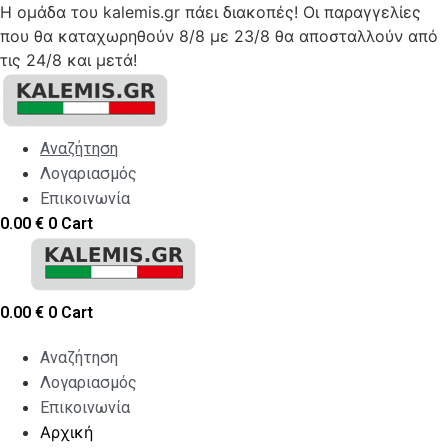
Η ομάδα του kalemis.gr πάει διακοπές! Οι παραγγελίες
που θα καταχωρηθούν 8/8 με 23/8 θα αποσταλλούν από
τις 24/8 και μετά!
Skip
to
content
Αναζήτηση
Λογαριασμός
Επικοινωνία
0.00
€
0
Cart
0.00
€
0
Cart
Αναζήτηση
Λογαριασμός
Επικοινωνία
Αρχική