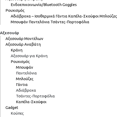
Ενδοεπικοινωνία/Bluetooth
Goggles
Ρουχισμός
Αδιάβροχα – Ισοθερμικά
Γάντια
Καπέλα-Σκούφοι
Μπλούζες
Μπουφάν
Παντελόνια
Τσάντες-Πορτοφόλια
Αξεσουάρ
Αξεσουάρ Μοντέλων
Αξεσουάρ Αναβάτη
Κράνη
Αξεσουάρ για Κράνη
Ρουχισμός
Μπουφάν
Παντελόνια
Μπλούζες
Γάντια
Αδιάβροχα
Τσάντες-Πορτοφόλια
Καπέλα-Σκούφοι
Gadget
Κούπες