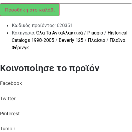
BEVERLY
ποσότητα
Προσθήκη στο καλάθι
Κωδικός προϊόντος:
620351
Κατηγορία:
Όλα Τα Ανταλλακτικά
/
Piaggio
/
Historical
Catalogs 1998-2005
/
Beverly 125
/
Πλαίσιο
/
Πλαϊνά
Φέρινγκ
Κοινοποίησε το προϊόν
Facebook
Twitter
Pinterest
Tumblr