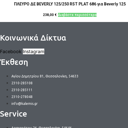
ΠΛΕΥΡΟ ΔΕ BEVERLY 125/250 RST PLAT 686 για Beverly 125
238,00
€
Διαβάστε περισσότερα
Κοινωνικά Δίκτυα
Facebook
Instagram
Έκθεση
Αγίου Δημητρίου 81, Θεσσαλονίκη, 54633
2310-285108
2310-285111
2310-278048
info@kalemis.gr
Service
Λασκαράτου 26, Θεσσαλονίκη, 54646