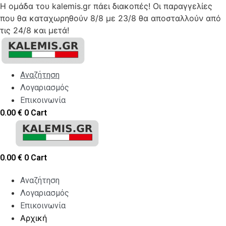
Η ομάδα του kalemis.gr πάει διακοπές! Οι παραγγελίες
που θα καταχωρηθούν 8/8 με 23/8 θα αποσταλλούν από
τις 24/8 και μετά!
Skip
to
content
Αναζήτηση
Λογαριασμός
Επικοινωνία
0.00
€
0
Cart
0.00
€
0
Cart
Αναζήτηση
Λογαριασμός
Επικοινωνία
Αρχική