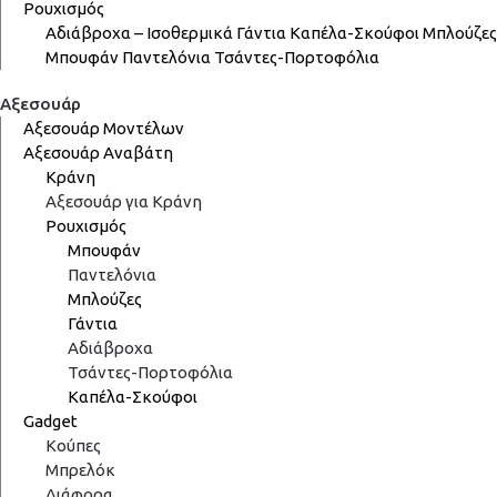
Ρουχισμός
Αδιάβροχα – Ισοθερμικά
Γάντια
Καπέλα-Σκούφοι
Μπλούζες
Μπουφάν
Παντελόνια
Τσάντες-Πορτοφόλια
Αξεσουάρ
Αξεσουάρ Μοντέλων
Αξεσουάρ Αναβάτη
Κράνη
Αξεσουάρ για Κράνη
Ρουχισμός
Μπουφάν
Παντελόνια
Μπλούζες
Γάντια
Αδιάβροχα
Τσάντες-Πορτοφόλια
Καπέλα-Σκούφοι
Gadget
Κούπες
Μπρελόκ
Διάφορα