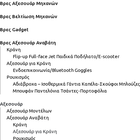
Βρες Αξεσουάρ Μηχανών
Βρες Βελτίωση Μηχανών
Βρες Gadget
Βρες Αξεσουάρ Αναβάτη
Κράνη
Flip-up
Full-face
Jet
Παιδικά
Ποδήλατο/E-scooter
Αξεσουάρ για Κράνη
Ενδοεπικοινωνία/Bluetooth
Goggles
Ρουχισμός
Αδιάβροχα – Ισοθερμικά
Γάντια
Καπέλα-Σκούφοι
Μπλούζες
Μπουφάν
Παντελόνια
Τσάντες-Πορτοφόλια
Αξεσουάρ
Αξεσουάρ Μοντέλων
Αξεσουάρ Αναβάτη
Κράνη
Αξεσουάρ για Κράνη
Ρουχισμός