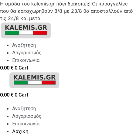
Η ομάδα του kalemis.gr πάει διακοπές! Οι παραγγελίες
που θα καταχωρηθούν 8/8 με 23/8 θα αποσταλλούν από
τις 24/8 και μετά!
Skip
to
content
Αναζήτηση
Λογαριασμός
Επικοινωνία
0.00
€
0
Cart
0.00
€
0
Cart
Αναζήτηση
Λογαριασμός
Επικοινωνία
Αρχική