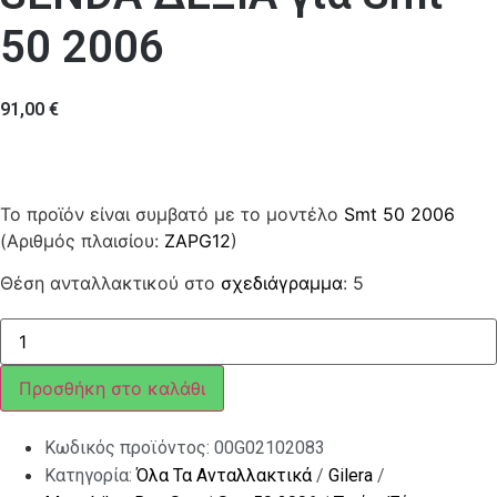
50 2006
91,00
€
Το προϊόν είναι συμβατό με το μοντέλο
Smt 50 2006
(Αριθμός πλαισίου:
ZAPG12
)
Θέση ανταλλακτικού στο
σχεδιάγραμμα
: 5
ΤΡΟΜΠΑ
ΦΡ
DERBI
SENDA
Προσθήκη στο καλάθι
ΔΕΞΙΑ
ποσότητα
Κωδικός προϊόντος:
00G02102083
Κατηγορία:
Όλα Τα Ανταλλακτικά
/
Gilera
/