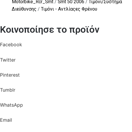
Motorbike_Rcr_Smt
/
Smt 50 2006
/
Τιμόνι/Σύστημα
Διεύθυνσης
/
Τιμόνι - Αντλίαςες Φρένου
Κοινοποίησε το προϊόν
Facebook
Twitter
Pinterest
Tumblr
WhatsApp
Email