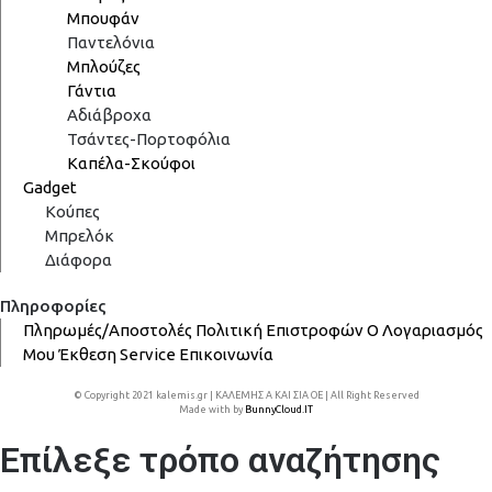
Μπουφάν
Παντελόνια
Μπλούζες
Γάντια
Αδιάβροχα
Τσάντες-Πορτοφόλια
Καπέλα-Σκούφοι
Gadget
Κούπες
Μπρελόκ
Διάφορα
Πληροφορίες
Πληρωμές/Αποστολές
Πολιτική Επιστροφών
Ο Λογαριασμός
Μου
Έκθεση
Service
Επικοινωνία
© Copyright 2021 kalemis.gr | ΚΑΛΕΜΗΣ Α ΚΑΙ ΣΙΑ ΟΕ | All Right Reserved
Made with
by
BunnyCloud.IT
Επίλεξε τρόπο αναζήτησης