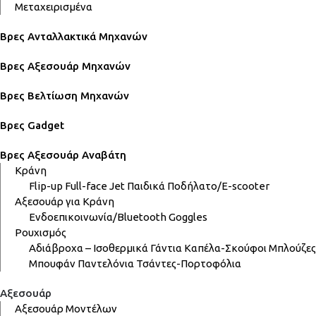
Μεταχειρισμένα
Βρες Ανταλλακτικά Μηχανών
Βρες Αξεσουάρ Μηχανών
Βρες Βελτίωση Μηχανών
Βρες Gadget
Βρες Αξεσουάρ Αναβάτη
Κράνη
Flip-up
Full-face
Jet
Παιδικά
Ποδήλατο/E-scooter
Αξεσουάρ για Κράνη
Ενδοεπικοινωνία/Bluetooth
Goggles
Ρουχισμός
Αδιάβροχα – Ισοθερμικά
Γάντια
Καπέλα-Σκούφοι
Μπλούζες
Μπουφάν
Παντελόνια
Τσάντες-Πορτοφόλια
Αξεσουάρ
Αξεσουάρ Μοντέλων