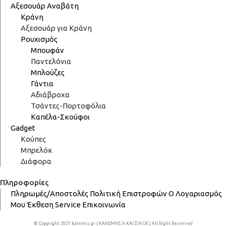
Αξεσουάρ Αναβάτη
Κράνη
Αξεσουάρ για Κράνη
Ρουχισμός
Μπουφάν
Παντελόνια
Μπλούζες
Γάντια
Αδιάβροχα
Τσάντες-Πορτοφόλια
Καπέλα-Σκούφοι
Gadget
Κούπες
Μπρελόκ
Διάφορα
Πληροφορίες
Πληρωμές/Αποστολές
Πολιτική Επιστροφών
Ο Λογαριασμός
Μου
Έκθεση
Service
Επικοινωνία
© Copyright 2021 kalemis.gr | ΚΑΛΕΜΗΣ Α ΚΑΙ ΣΙΑ ΟΕ | All Right Reserved