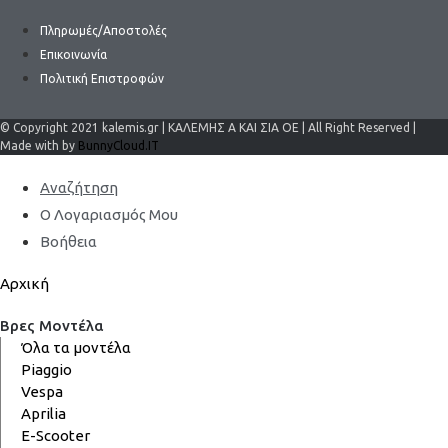
Πληρωμές/Αποστολές
Επικοινωνία
Πολιτική Επιστροφών
© Copyright 2021 kalemis.gr | ΚΑΛΕΜΗΣ Α ΚΑΙ ΣΙΑ ΟΕ | All Right Reserved |
Made with by
BunnyCloud.IT
Αναζήτηση
Ο Λογαριασμός Μου
Βοήθεια
Αρχική
Βρες Μοντέλα
Όλα τα μοντέλα
Piaggio
Vespa
Aprilia
E-Scooter