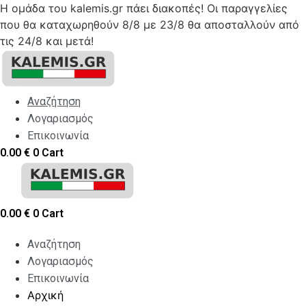
Η ομάδα του kalemis.gr πάει διακοπές! Οι παραγγελίες
που θα καταχωρηθούν 8/8 με 23/8 θα αποσταλλούν από
τις 24/8 και μετά!
Skip
to
content
Αναζήτηση
Λογαριασμός
Επικοινωνία
0.00
€
0
Cart
0.00
€
0
Cart
Αναζήτηση
Λογαριασμός
Επικοινωνία
Αρχική