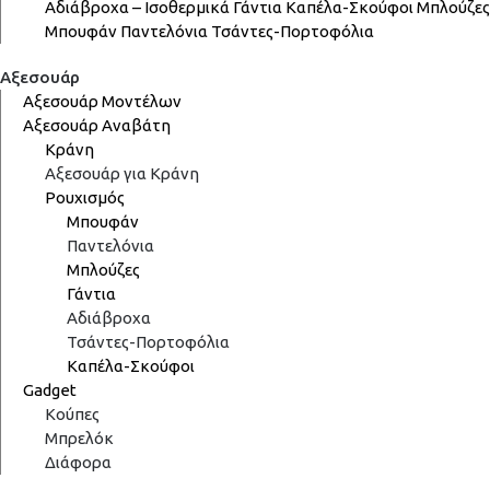
Αδιάβροχα – Ισοθερμικά
Γάντια
Καπέλα-Σκούφοι
Μπλούζες
Μπουφάν
Παντελόνια
Τσάντες-Πορτοφόλια
Αξεσουάρ
Αξεσουάρ Μοντέλων
Αξεσουάρ Αναβάτη
Κράνη
Αξεσουάρ για Κράνη
Ρουχισμός
Μπουφάν
Παντελόνια
Μπλούζες
Γάντια
Αδιάβροχα
Τσάντες-Πορτοφόλια
Καπέλα-Σκούφοι
Gadget
Κούπες
Μπρελόκ
Διάφορα