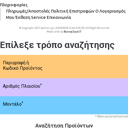
Πληροφορίες
Πληρωμές/Αποστολές
Πολιτική Επιστροφών
Ο Λογαριασμός
Μου
Έκθεση
Service
Επικοινωνία
© Copyright 2021 kalemis.gr | ΚΑΛΕΜΗΣ Α ΚΑΙ ΣΙΑ ΟΕ | All Right Reserved
Made with
by
BunnyCloud.IT
Επίλεξε τρόπο αναζήτησης
Περιγραφή ή
Κωδικό Προϊόντος
*
Αριθμός Πλαισίου
*
Μοντέλο
* Μόνο για ανταλλακτικά
Αναζήτηση Προϊόντων