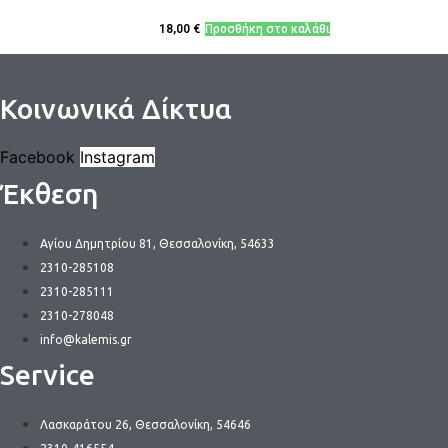
18,00
€
Προσθήκη στο καλάθι
Κοινωνικά Δίκτυα
Facebook
Instagram
Έκθεση
Αγίου Δημητρίου 81, Θεσσαλονίκη, 54633
2310-285108
2310-285111
2310-278048
info@kalemis.gr
Service
Λασκαράτου 26, Θεσσαλονίκη, 54646