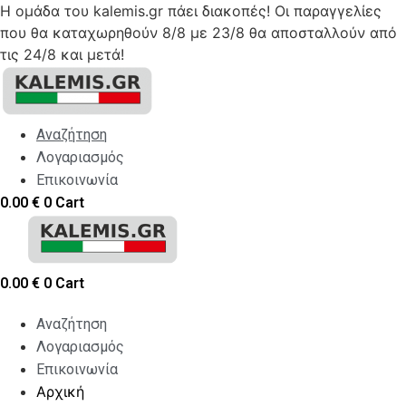
Η ομάδα του kalemis.gr πάει διακοπές! Οι παραγγελίες
που θα καταχωρηθούν 8/8 με 23/8 θα αποσταλλούν από
τις 24/8 και μετά!
Skip
to
content
Αναζήτηση
Λογαριασμός
Επικοινωνία
0.00
€
0
Cart
0.00
€
0
Cart
Αναζήτηση
Λογαριασμός
Επικοινωνία
Αρχική