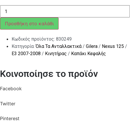
ΤΣΙΜΟΥΧΑΚΙ
ΒΙΔΑΣ
ΚΑΠΑΚΙΟΥ
ΚΕΦ
Προσθήκη στο καλάθι
SC
50<>850
ποσότητα
Κωδικός προϊόντος:
830249
Κατηγορία:
Όλα Τα Ανταλλακτικά
/
Gilera
/
Nexus 125
/
E3 2007-2008
/
Κινητήρας
/
Καπάκι Κεφαλής
Κοινοποίησε το προϊόν
Facebook
Twitter
Pinterest