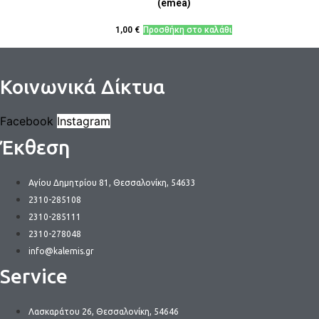
(emea)
1,00
€
Προσθήκη στο καλάθι
Κοινωνικά Δίκτυα
Facebook
Instagram
Έκθεση
Αγίου Δημητρίου 81, Θεσσαλονίκη, 54633
2310-285108
2310-285111
2310-278048
info@kalemis.gr
Service
Λασκαράτου 26, Θεσσαλονίκη, 54646