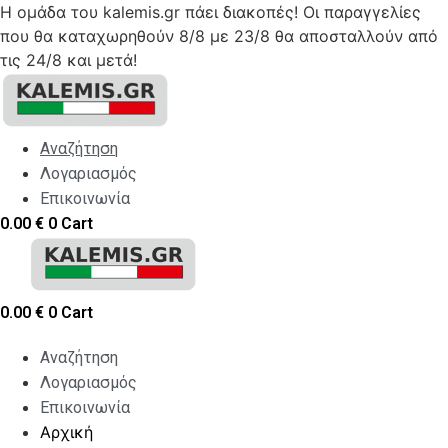
Η ομάδα του kalemis.gr πάει διακοπές! Οι παραγγελίες
που θα καταχωρηθούν 8/8 με 23/8 θα αποσταλλούν από
τις 24/8 και μετά!
Skip
to
content
Αναζήτηση
Λογαριασμός
Επικοινωνία
0.00
€
0
Cart
0.00
€
0
Cart
Αναζήτηση
Λογαριασμός
Επικοινωνία
Αρχική