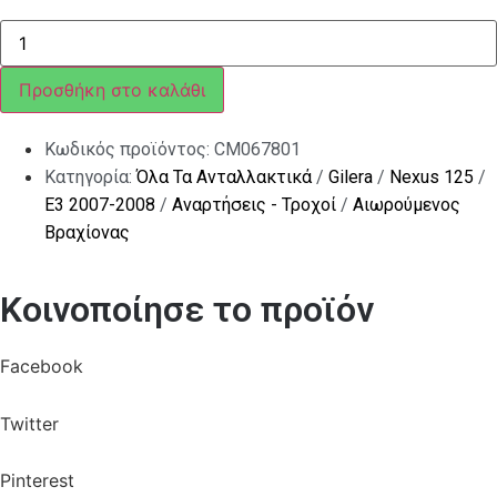
ΑΞΟΝΑΣ
ΜΟΧΛΟΥ
ΨΑΛΙΔ
Χ9-
Προσθήκη στο καλάθι
NEXUS-
MP3
183mm
Κωδικός προϊόντος:
CM067801
ποσότητα
Κατηγορία:
Όλα Τα Ανταλλακτικά
/
Gilera
/
Nexus 125
/
E3 2007-2008
/
Αναρτήσεις - Τροχοί
/
Αιωρούμενος
Βραχίονας
Κοινοποίησε το προϊόν
Facebook
Twitter
Pinterest