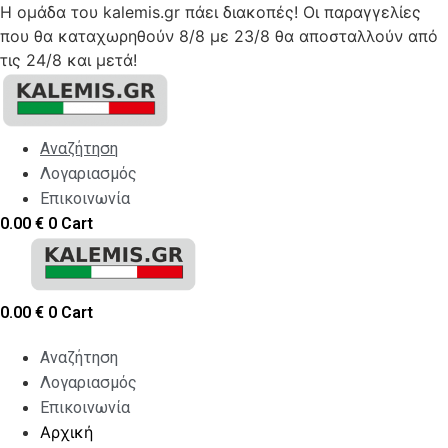
Η ομάδα του kalemis.gr πάει διακοπές! Οι παραγγελίες
που θα καταχωρηθούν 8/8 με 23/8 θα αποσταλλούν από
τις 24/8 και μετά!
Skip
to
content
Αναζήτηση
Λογαριασμός
Επικοινωνία
0.00
€
0
Cart
0.00
€
0
Cart
Αναζήτηση
Λογαριασμός
Επικοινωνία
Αρχική