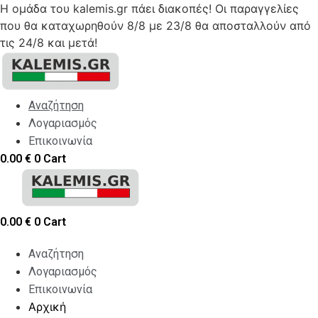
Η ομάδα του kalemis.gr πάει διακοπές! Οι παραγγελίες
που θα καταχωρηθούν 8/8 με 23/8 θα αποσταλλούν από
τις 24/8 και μετά!
Skip
to
content
Αναζήτηση
Λογαριασμός
Επικοινωνία
0.00
€
0
Cart
0.00
€
0
Cart
Αναζήτηση
Λογαριασμός
Επικοινωνία
Αρχική