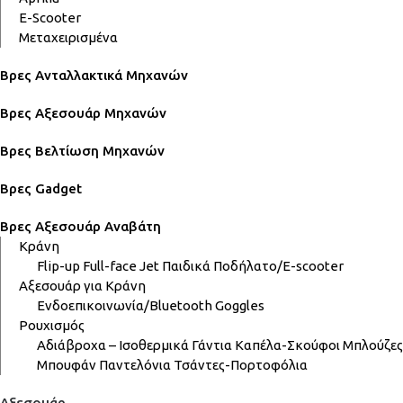
E-Scooter
Μεταχειρισμένα
Βρες Ανταλλακτικά Μηχανών
Βρες Αξεσουάρ Μηχανών
Βρες Βελτίωση Μηχανών
Βρες Gadget
Βρες Αξεσουάρ Αναβάτη
Κράνη
Flip-up
Full-face
Jet
Παιδικά
Ποδήλατο/E-scooter
Αξεσουάρ για Κράνη
Ενδοεπικοινωνία/Bluetooth
Goggles
Ρουχισμός
Αδιάβροχα – Ισοθερμικά
Γάντια
Καπέλα-Σκούφοι
Μπλούζες
Μπουφάν
Παντελόνια
Τσάντες-Πορτοφόλια
Αξεσουάρ