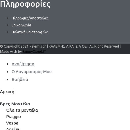
Πληροφορίες
Πληρωμές/Αποστολές
Επικοινωνία
Πολιτική Επιστροφών
© Copyright 2021 kalemis.gr | ΚΑΛΕΜΗΣ Α ΚΑΙ ΣΙΑ ΟΕ | All Right Reserved |
Made with by
BunnyCloud.IT
Αναζήτηση
Ο Λογαριασμός Μου
Βοήθεια
Αρχική
Βρες Μοντέλα
Όλα τα μοντέλα
Piaggio
Vespa
Aprilia