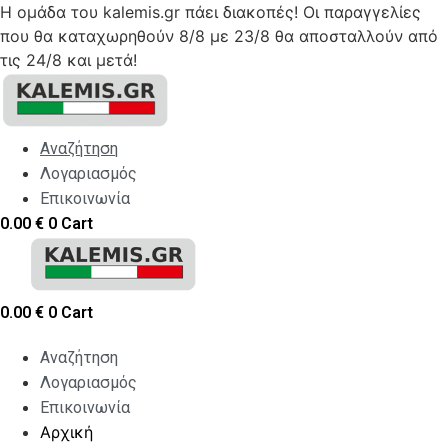
Η ομάδα του kalemis.gr πάει διακοπές! Οι παραγγελίες
που θα καταχωρηθούν 8/8 με 23/8 θα αποσταλλούν από
τις 24/8 και μετά!
Skip
to
content
Αναζήτηση
Λογαριασμός
Επικοινωνία
0.00
€
0
Cart
0.00
€
0
Cart
Αναζήτηση
Λογαριασμός
Επικοινωνία
Αρχική