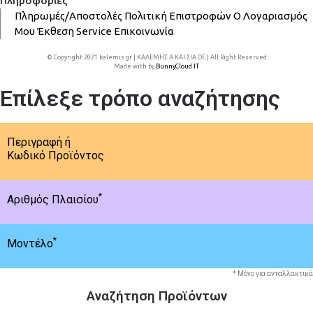
Πληροφορίες
Πληρωμές/Αποστολές
Πολιτική Επιστροφών
Ο Λογαριασμός
Μου
Έκθεση
Service
Επικοινωνία
© Copyright 2021 kalemis.gr | ΚΑΛΕΜΗΣ Α ΚΑΙ ΣΙΑ ΟΕ | All Right Reserved
Made with
by
BunnyCloud.IT
Επίλεξε τρόπο αναζήτησης
Περιγραφή ή
Κωδικό Προϊόντος
*
Αριθμός Πλαισίου
*
Μοντέλο
* Μόνο για ανταλλακτικά
Αναζήτηση Προϊόντων