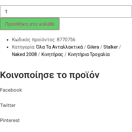
ΠΛΑΚΑΚΙ
ΑΣΦΑΛΕΙΑΣ
SCOOTER
50
Προσθήκη στο καλάθι
C13-
C18-
C19
Κωδικός προϊόντος:
8770756
ποσότητα
Κατηγορία:
Όλα Τα Ανταλλακτικά
/
Gilera
/
Stalker
/
Naked 2008
/
Κινητήρας
/
Κινητήρια Τροχαλία
Κοινοποίησε το προϊόν
Facebook
Twitter
Pinterest