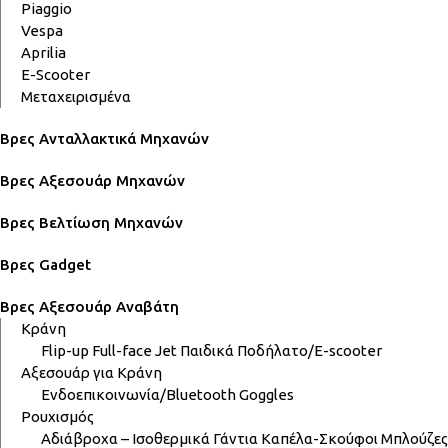
Piaggio
Vespa
Aprilia
E-Scooter
Μεταχειρισμένα
Βρες Ανταλλακτικά Μηχανών
Βρες Αξεσουάρ Μηχανών
Βρες Βελτίωση Μηχανών
Βρες Gadget
Βρες Αξεσουάρ Αναβάτη
Κράνη
Flip-up
Full-face
Jet
Παιδικά
Ποδήλατο/E-scooter
Αξεσουάρ για Κράνη
Ενδοεπικοινωνία/Bluetooth
Goggles
Ρουχισμός
Αδιάβροχα – Ισοθερμικά
Γάντια
Καπέλα-Σκούφοι
Μπλούζες