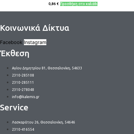
0,86
€
Προσθήκη στο καλάθι
Κοινωνικά Δίκτυα
Facebook
Instagram
Έκθεση
Αγίου Δημητρίου 81, Θεσσαλονίκη, 54633
2310-285108
2310-285111
2310-278048
info@kalemis.gr
Service
Λασκαράτου 26, Θεσσαλονίκη, 54646
2310-416554