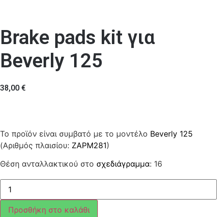
Brake pads kit για
Beverly 125
38,00
€
Το προϊόν είναι συμβατό με το μοντέλο
Beverly 125
(Αριθμός πλαισίου:
ZAPM281
)
Θέση ανταλλακτικού στο
σχεδιάγραμμα
: 16
Brake
pads
kit
ποσότητα
Προσθήκη στο καλάθι