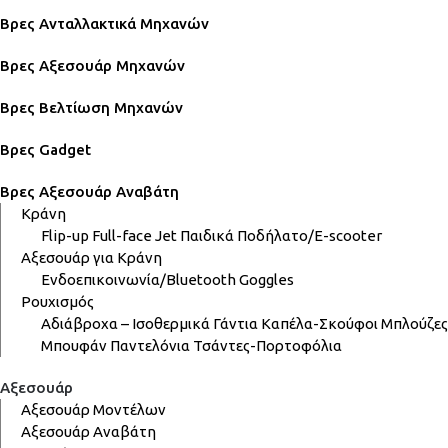
Βρες Ανταλλακτικά Μηχανών
Βρες Αξεσουάρ Μηχανών
Βρες Βελτίωση Μηχανών
Βρες Gadget
Βρες Αξεσουάρ Αναβάτη
Κράνη
Flip-up
Full-face
Jet
Παιδικά
Ποδήλατο/E-scooter
Αξεσουάρ για Κράνη
Ενδοεπικοινωνία/Bluetooth
Goggles
Ρουχισμός
Αδιάβροχα – Ισοθερμικά
Γάντια
Καπέλα-Σκούφοι
Μπλούζες
Μπουφάν
Παντελόνια
Τσάντες-Πορτοφόλια
Αξεσουάρ
Αξεσουάρ Μοντέλων
Αξεσουάρ Αναβάτη