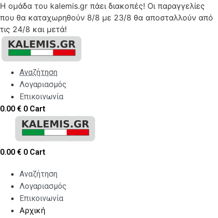
Η ομάδα του kalemis.gr πάει διακοπές! Οι παραγγελίες
που θα καταχωρηθούν 8/8 με 23/8 θα αποσταλλούν από
τις 24/8 και μετά!
Skip
to
content
Αναζήτηση
Λογαριασμός
Επικοινωνία
0.00
€
0
Cart
0.00
€
0
Cart
Αναζήτηση
Λογαριασμός
Επικοινωνία
Αρχική