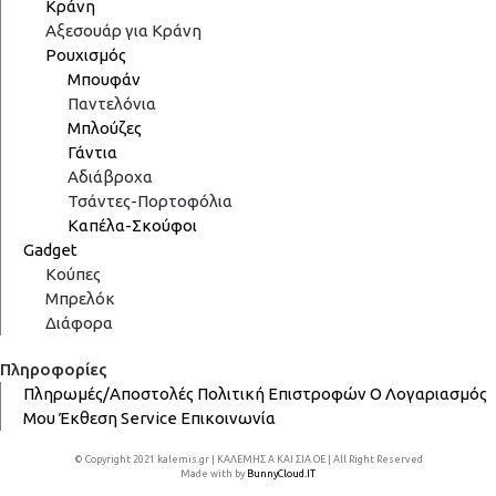
Κράνη
Αξεσουάρ για Κράνη
Ρουχισμός
Μπουφάν
Παντελόνια
Μπλούζες
Γάντια
Αδιάβροχα
Τσάντες-Πορτοφόλια
Καπέλα-Σκούφοι
Gadget
Κούπες
Μπρελόκ
Διάφορα
Πληροφορίες
Πληρωμές/Αποστολές
Πολιτική Επιστροφών
Ο Λογαριασμός
Μου
Έκθεση
Service
Επικοινωνία
© Copyright 2021 kalemis.gr | ΚΑΛΕΜΗΣ Α ΚΑΙ ΣΙΑ ΟΕ | All Right Reserved
Made with
by
BunnyCloud.IT