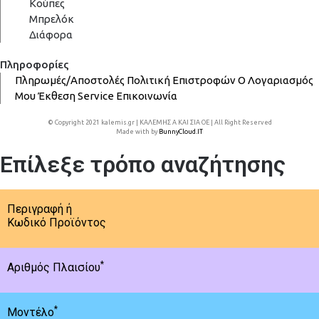
Κούπες
Μπρελόκ
Διάφορα
Πληροφορίες
Πληρωμές/Αποστολές
Πολιτική Επιστροφών
Ο Λογαριασμός
Μου
Έκθεση
Service
Επικοινωνία
© Copyright 2021 kalemis.gr | ΚΑΛΕΜΗΣ Α ΚΑΙ ΣΙΑ ΟΕ | All Right Reserved
Made with
by
BunnyCloud.IT
Επίλεξε τρόπο αναζήτησης
Περιγραφή ή
Κωδικό Προϊόντος
*
Αριθμός Πλαισίου
*
Μοντέλο