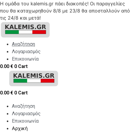
Η ομάδα του kalemis.gr πάει διακοπές! Οι παραγγελίες
που θα καταχωρηθούν 8/8 με 23/8 θα αποσταλλούν από
τις 24/8 και μετά!
Skip
to
content
Αναζήτηση
Λογαριασμός
Επικοινωνία
0.00
€
0
Cart
0.00
€
0
Cart
Αναζήτηση
Λογαριασμός
Επικοινωνία
Αρχική