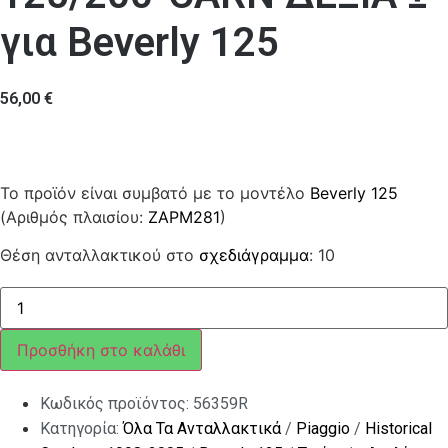
για Beverly 125
56,00
€
Το προϊόν είναι συμβατό με το μοντέλο
Beverly 125
(Αριθμός πλαισίου:
ZAPM281
)
Θέση ανταλλακτικού στο
σχεδιάγραμμα
: 10
ΤΡΟΜΠΑ
ΦΡ
BEV
125/200-
Προσθήκη στο καλάθι
CARN
ΔΕΞΙΑ
±
Κωδικός προϊόντος:
56359R
ποσότητα
Κατηγορία:
Όλα Τα Ανταλλακτικά
/
Piaggio
/
Historical