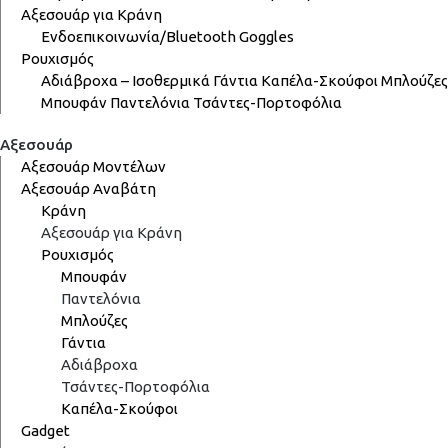
Αξεσουάρ για Κράνη
Ενδοεπικοινωνία/Bluetooth
Goggles
Ρουχισμός
Αδιάβροχα – Ισοθερμικά
Γάντια
Καπέλα-Σκούφοι
Μπλούζες
Μπουφάν
Παντελόνια
Τσάντες-Πορτοφόλια
Αξεσουάρ
Αξεσουάρ Μοντέλων
Αξεσουάρ Αναβάτη
Κράνη
Αξεσουάρ για Κράνη
Ρουχισμός
Μπουφάν
Παντελόνια
Μπλούζες
Γάντια
Αδιάβροχα
Τσάντες-Πορτοφόλια
Καπέλα-Σκούφοι
Gadget