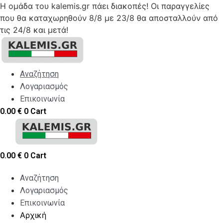
Η ομάδα του kalemis.gr πάει διακοπές! Οι παραγγελίες
που θα καταχωρηθούν 8/8 με 23/8 θα αποσταλλούν από
τις 24/8 και μετά!
Skip
to
content
Αναζήτηση
Λογαριασμός
Επικοινωνία
0.00
€
0
Cart
0.00
€
0
Cart
Αναζήτηση
Λογαριασμός
Επικοινωνία
Αρχική