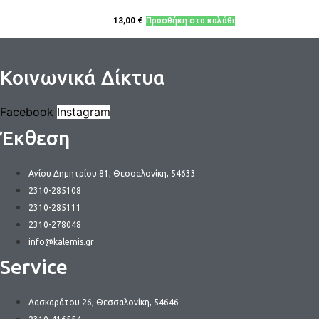
13,00
€
Προσθήκη στο καλάθι
Κοινωνικά Δίκτυα
Facebook
Instagram
Έκθεση
Αγίου Δημητρίου 81, Θεσσαλονίκη, 54633
2310-285108
2310-285111
2310-278048
info@kalemis.gr
Service
Λασκαράτου 26, Θεσσαλονίκη, 54646