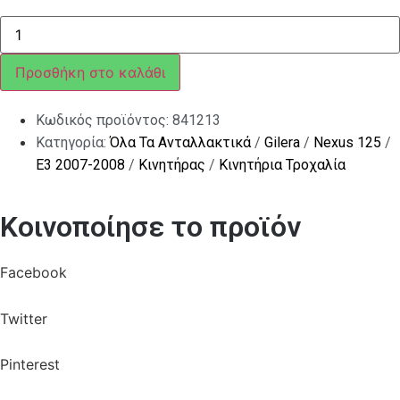
ΙΜΑΝΤΑΣ
ΚΙΝΗΣ
SCOOTER
125<>150
Προσθήκη στο καλάθι
4T
ποσότητα
Κωδικός προϊόντος:
841213
Κατηγορία:
Όλα Τα Ανταλλακτικά
/
Gilera
/
Nexus 125
/
E3 2007-2008
/
Κινητήρας
/
Κινητήρια Τροχαλία
Κοινοποίησε το προϊόν
Facebook
Twitter
Pinterest