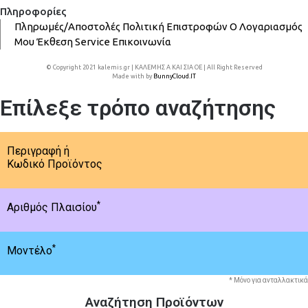
Πληροφορίες
Πληρωμές/Αποστολές
Πολιτική Επιστροφών
Ο Λογαριασμός
Μου
Έκθεση
Service
Επικοινωνία
© Copyright 2021 kalemis.gr | ΚΑΛΕΜΗΣ Α ΚΑΙ ΣΙΑ ΟΕ | All Right Reserved
Made with
by
BunnyCloud.IT
Επίλεξε τρόπο αναζήτησης
Περιγραφή ή
Κωδικό Προϊόντος
*
Αριθμός Πλαισίου
*
Μοντέλο
* Μόνο για ανταλλακτικά
Αναζήτηση Προϊόντων