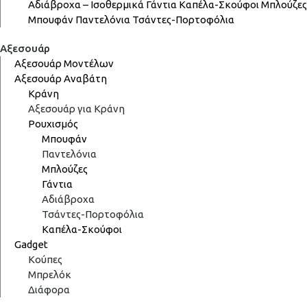
Αδιάβροχα – Ισοθερμικά
Γάντια
Καπέλα-Σκούφοι
Μπλούζες
Μπουφάν
Παντελόνια
Τσάντες-Πορτοφόλια
Αξεσουάρ
Αξεσουάρ Μοντέλων
Αξεσουάρ Αναβάτη
Κράνη
Αξεσουάρ για Κράνη
Ρουχισμός
Μπουφάν
Παντελόνια
Μπλούζες
Γάντια
Αδιάβροχα
Τσάντες-Πορτοφόλια
Καπέλα-Σκούφοι
Gadget
Κούπες
Μπρελόκ
Διάφορα