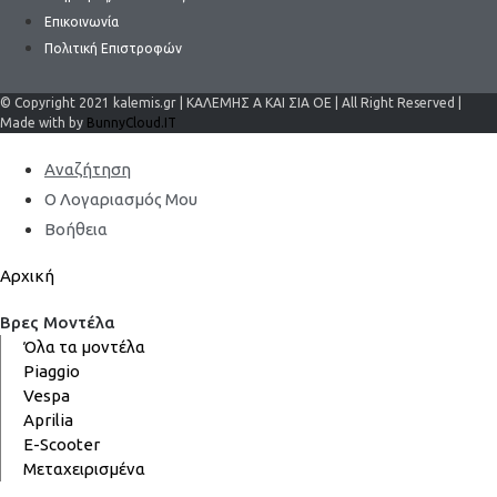
Επικοινωνία
Πολιτική Επιστροφών
© Copyright 2021 kalemis.gr | ΚΑΛΕΜΗΣ Α ΚΑΙ ΣΙΑ ΟΕ | All Right Reserved |
Made with by
BunnyCloud.IT
Αναζήτηση
Ο Λογαριασμός Μου
Βοήθεια
Αρχική
Βρες Μοντέλα
Όλα τα μοντέλα
Piaggio
Vespa
Aprilia
E-Scooter
Μεταχειρισμένα