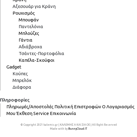
Αξεσουάρ για Κράνη
Ρουχισμός
Μπουφάν
Παντελόνια
Μπλούζες
Γάντια
Αδιάβροχα
Τσάντες-Πορτοφόλια
Καπέλα-Σκούφοι
Gadget
Κούπες
Μπρελόκ
Διάφορα
Πληροφορίες
Πληρωμές/Αποστολές
Πολιτική Επιστροφών
Ο Λογαριασμός
Μου
Έκθεση
Service
Επικοινωνία
© Copyright 2021 kalemis.gr | ΚΑΛΕΜΗΣ Α ΚΑΙ ΣΙΑ ΟΕ | All Right Reserved
Made with
by
BunnyCloud.IT