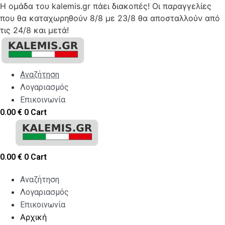
Η ομάδα του kalemis.gr πάει διακοπές! Οι παραγγελίες
που θα καταχωρηθούν 8/8 με 23/8 θα αποσταλλούν από
τις 24/8 και μετά!
Skip
to
content
Αναζήτηση
Λογαριασμός
Επικοινωνία
0.00
€
0
Cart
0.00
€
0
Cart
Αναζήτηση
Λογαριασμός
Επικοινωνία
Αρχική