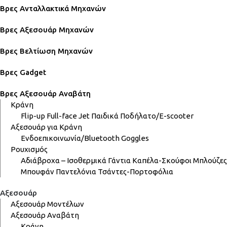
Βρες Ανταλλακτικά Μηχανών
Βρες Αξεσουάρ Μηχανών
Βρες Βελτίωση Μηχανών
Βρες Gadget
Βρες Αξεσουάρ Αναβάτη
Κράνη
Flip-up
Full-face
Jet
Παιδικά
Ποδήλατο/E-scooter
Αξεσουάρ για Κράνη
Ενδοεπικοινωνία/Bluetooth
Goggles
Ρουχισμός
Αδιάβροχα – Ισοθερμικά
Γάντια
Καπέλα-Σκούφοι
Μπλούζες
Μπουφάν
Παντελόνια
Τσάντες-Πορτοφόλια
Αξεσουάρ
Αξεσουάρ Μοντέλων
Αξεσουάρ Αναβάτη
Κράνη