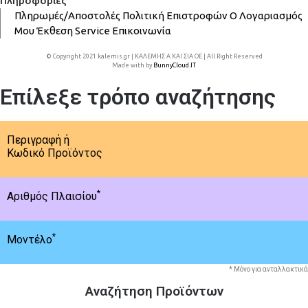
Πληροφορίες
Πληρωμές/Αποστολές
Πολιτική Επιστροφών
Ο Λογαριασμός
Μου
Έκθεση
Service
Επικοινωνία
© Copyright 2021 kalemis.gr | ΚΑΛΕΜΗΣ Α ΚΑΙ ΣΙΑ ΟΕ | All Right Reserved
Made with
by
BunnyCloud.IT
Επίλεξε τρόπο αναζήτησης
Περιγραφή ή
Κωδικό Προϊόντος
*
Αριθμός Πλαισίου
*
Μοντέλο
* Μόνο για ανταλλακτικά
Αναζήτηση Προϊόντων