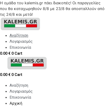
Η ομάδα του kalemis.gr πάει διακοπές! Οι παραγγελίες
που θα καταχωρηθούν 8/8 με 23/8 θα αποσταλλούν από
τις 24/8 και μετά!
Skip
to
content
Αναζήτηση
Λογαριασμός
Επικοινωνία
0.00
€
0
Cart
0.00
€
0
Cart
Αναζήτηση
Λογαριασμός
Επικοινωνία
Αρχική