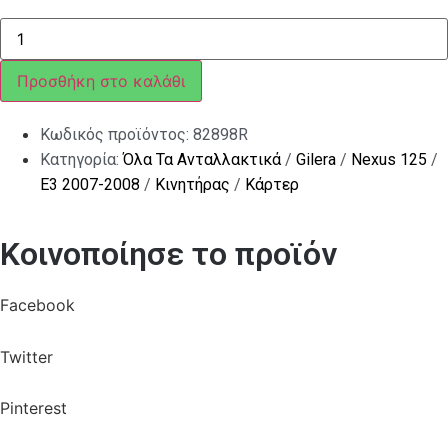
ΤΣΙΜΟΥΧΑ
ΣΤΡΟΦ
SC
125-
Προσθήκη στο καλάθι
200
4T
ΔΕ
Κωδικός προϊόντος:
82898R
20Χ30Χ7
ποσότητα
Κατηγορία:
Όλα Τα Ανταλλακτικά
/
Gilera
/
Nexus 125
/
E3 2007-2008
/
Κινητήρας
/
Κάρτερ
Κοινοποίησε το προϊόν
Facebook
Twitter
Pinterest