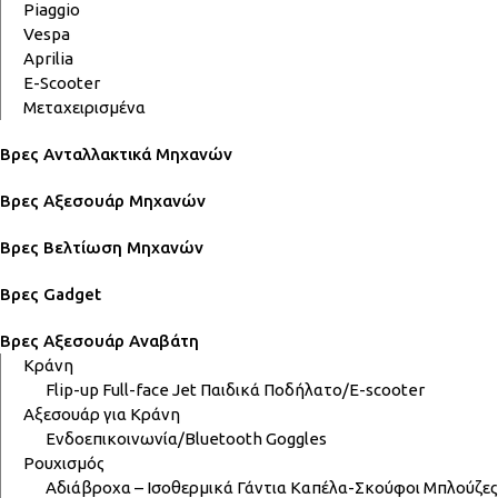
Piaggio
Vespa
Aprilia
E-Scooter
Μεταχειρισμένα
Βρες Ανταλλακτικά Μηχανών
Βρες Αξεσουάρ Μηχανών
Βρες Βελτίωση Μηχανών
Βρες Gadget
Βρες Αξεσουάρ Αναβάτη
Κράνη
Flip-up
Full-face
Jet
Παιδικά
Ποδήλατο/E-scooter
Αξεσουάρ για Κράνη
Ενδοεπικοινωνία/Bluetooth
Goggles
Ρουχισμός
Αδιάβροχα – Ισοθερμικά
Γάντια
Καπέλα-Σκούφοι
Μπλούζες