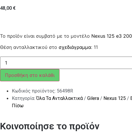
48,00
€
Το προϊόν είναι συμβατό με το μοντέλο
Nexus 125 e3 20
Θέση ανταλλακτικού στο
σχεδιάγραμμα
: 11
ΔΙΣΚΟΦΡΕΝΟ
ΠΙΣΩ
Χ7-
Χ8-
Προσθήκη στο καλάθι
Χ9
500-
Χ10-
Κωδικός προϊόντος:
56498R
NEX-
MP3
Κατηγορία:
Όλα Τα Ανταλλακτικά
/
Gilera
/
Nexus 125
/
ποσότητα
Πίσω
Κοινοποίησε το προϊόν