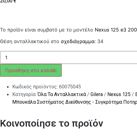
20,00
€
Το προϊόν είναι συμβατό με το μοντέλο
Nexus 125 e3 20
Θέση ανταλλακτικού στο
σχεδιάγραμμα
: 34
ΠΟΤΗΡΙΑ
ΠΙΡΟΥΝΙΟΥ
ΣΕΤ
BEV300-
Προσθήκη στο καλάθι
CARN-
Χ10ΑΝΩ
ποσότητα
Κωδικός προϊόντος:
60075045
Κατηγορία:
Όλα Τα Ανταλλακτικά
/
Gilera
/
Nexus 125
/
Μπουκάλα Συστήματος Διεύθυνσης - Συγκρότημα Ποτη
Κοινοποίησε το προϊόν