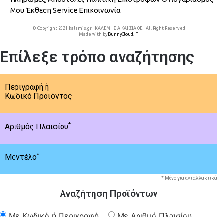
Μου
Έκθεση
Service
Επικοινωνία
© Copyright 2021 kalemis.gr | ΚΑΛΕΜΗΣ Α ΚΑΙ ΣΙΑ ΟΕ | All Right Reserved
Made with
by
BunnyCloud.IT
Επίλεξε τρόπο αναζήτησης
Περιγραφή ή
Κωδικό Προϊόντος
*
Αριθμός Πλαισίου
*
Μοντέλο
* Μόνο για ανταλλακτικά
Αναζήτηση Προϊόντων
Με Κωδικό ή Περιγραφή
Με Αριθμό Πλαισίου