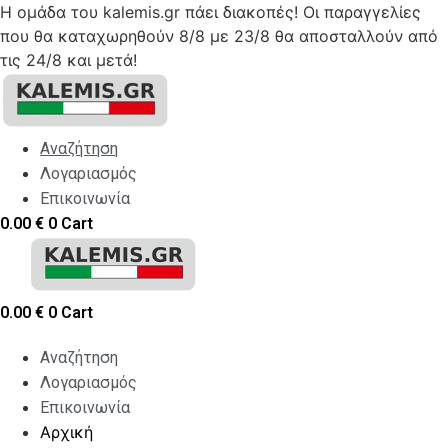
Η ομάδα του kalemis.gr πάει διακοπές! Οι παραγγελίες
που θα καταχωρηθούν 8/8 με 23/8 θα αποσταλλούν από
τις 24/8 και μετά!
Skip
to
content
Αναζήτηση
Λογαριασμός
Επικοινωνία
0.00
€
0
Cart
0.00
€
0
Cart
Αναζήτηση
Λογαριασμός
Επικοινωνία
Αρχική