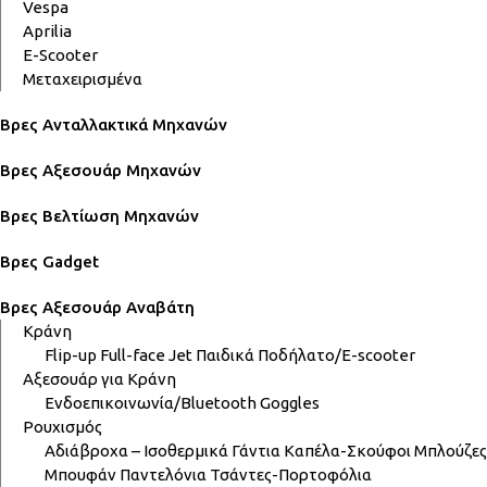
Vespa
Aprilia
E-Scooter
Μεταχειρισμένα
Βρες Ανταλλακτικά Μηχανών
Βρες Αξεσουάρ Μηχανών
Βρες Βελτίωση Μηχανών
Βρες Gadget
Βρες Αξεσουάρ Αναβάτη
Κράνη
Flip-up
Full-face
Jet
Παιδικά
Ποδήλατο/E-scooter
Αξεσουάρ για Κράνη
Ενδοεπικοινωνία/Bluetooth
Goggles
Ρουχισμός
Αδιάβροχα – Ισοθερμικά
Γάντια
Καπέλα-Σκούφοι
Μπλούζες
Μπουφάν
Παντελόνια
Τσάντες-Πορτοφόλια