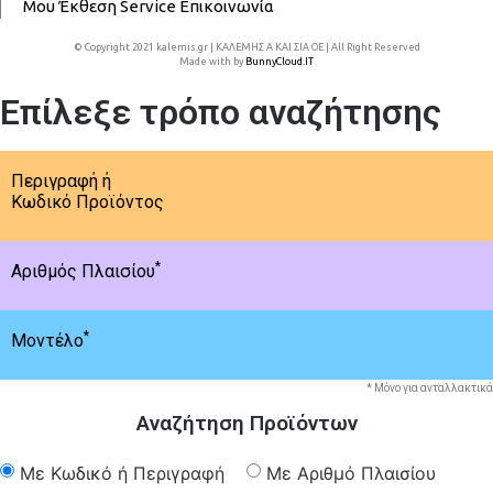
Μου
Έκθεση
Service
Επικοινωνία
© Copyright 2021 kalemis.gr | ΚΑΛΕΜΗΣ Α ΚΑΙ ΣΙΑ ΟΕ | All Right Reserved
Made with
by
BunnyCloud.IT
Επίλεξε τρόπο αναζήτησης
Περιγραφή ή
Κωδικό Προϊόντος
*
Αριθμός Πλαισίου
*
Μοντέλο
* Μόνο για ανταλλακτικά
Αναζήτηση Προϊόντων
Με Κωδικό ή Περιγραφή
Με Αριθμό Πλαισίου