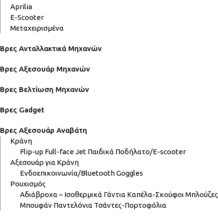
Aprilia
E-Scooter
Μεταχειρισμένα
Βρες Ανταλλακτικά Μηχανών
Βρες Αξεσουάρ Μηχανών
Βρες Βελτίωση Μηχανών
Βρες Gadget
Βρες Αξεσουάρ Αναβάτη
Κράνη
Flip-up
Full-face
Jet
Παιδικά
Ποδήλατο/E-scooter
Αξεσουάρ για Κράνη
Ενδοεπικοινωνία/Bluetooth
Goggles
Ρουχισμός
Αδιάβροχα – Ισοθερμικά
Γάντια
Καπέλα-Σκούφοι
Μπλούζες
Μπουφάν
Παντελόνια
Τσάντες-Πορτοφόλια