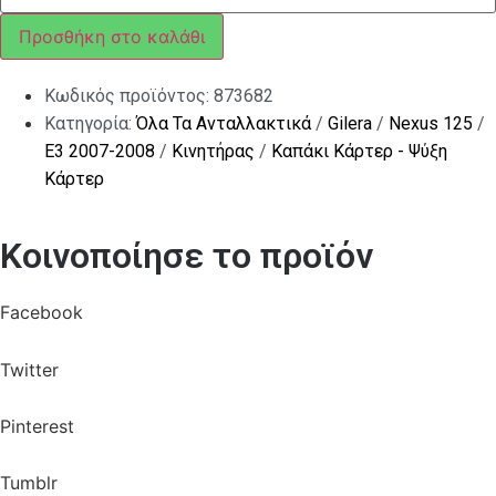
FLY
125/150
Προσθήκη στο καλάθι
4T
ποσότητα
Κωδικός προϊόντος:
873682
Κατηγορία:
Όλα Τα Ανταλλακτικά
/
Gilera
/
Nexus 125
/
E3 2007-2008
/
Κινητήρας
/
Καπάκι Κάρτερ - Ψύξη
Κάρτερ
Κοινοποίησε το προϊόν
Facebook
Twitter
Pinterest
Tumblr