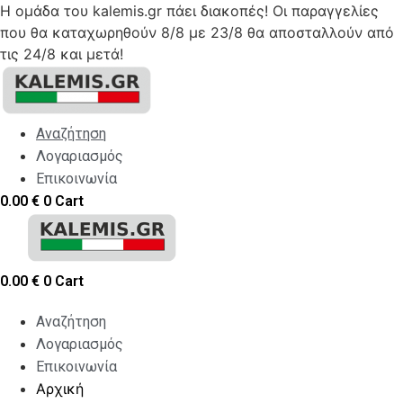
Η ομάδα του kalemis.gr πάει διακοπές! Οι παραγγελίες
που θα καταχωρηθούν 8/8 με 23/8 θα αποσταλλούν από
τις 24/8 και μετά!
Skip
to
content
Αναζήτηση
Λογαριασμός
Επικοινωνία
0.00
€
0
Cart
0.00
€
0
Cart
Αναζήτηση
Λογαριασμός
Επικοινωνία
Αρχική