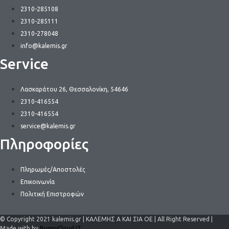
2310-285108
2310-285111
2310-278048
info@kalemis.gr
Service
Λασκαράτου 26, Θεσσαλονίκη, 54646
2310-416554
2310-416554
service@kalemis.gr
Πληροφορίες
Πληρωμές/Αποστολές
Επικοινωνία
Πολιτική Επιστροφών
© Copyright 2021 kalemis.gr | ΚΑΛΕΜΗΣ Α ΚΑΙ ΣΙΑ ΟΕ | All Right Reserved |
Made with by
BunnyCloud.IT