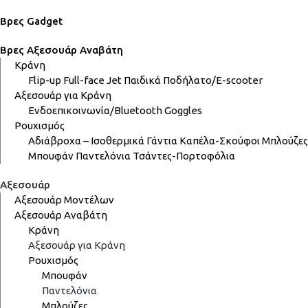
Βρες Gadget
Βρες Αξεσουάρ Αναβάτη
Κράνη
Flip-up
Full-face
Jet
Παιδικά
Ποδήλατο/E-scooter
Αξεσουάρ για Κράνη
Ενδοεπικοινωνία/Bluetooth
Goggles
Ρουχισμός
Αδιάβροχα – Ισοθερμικά
Γάντια
Καπέλα-Σκούφοι
Μπλούζες
Μπουφάν
Παντελόνια
Τσάντες-Πορτοφόλια
Αξεσουάρ
Αξεσουάρ Μοντέλων
Αξεσουάρ Αναβάτη
Κράνη
Αξεσουάρ για Κράνη
Ρουχισμός
Μπουφάν
Παντελόνια
Μπλούζες