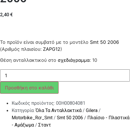
2,40
€
Το προϊόν είναι συμβατό με το μοντέλο
Smt 50 2006
(Αριθμός πλαισίου:
ZAPG12
)
Θέση ανταλλακτικού στο
σχεδιάγραμμα
: 10
Ελατήριο
ποσότητα
Προσθήκη στο καλάθι
Κωδικός προϊόντος:
00H00804081
Κατηγορία:
Όλα Τα Ανταλλακτικά
/
Gilera
/
Motorbike_Rcr_Smt
/
Smt 50 2006
/
Πλαίσιο - Πλαστικά
- Αμάξωμα
/
Σταντ