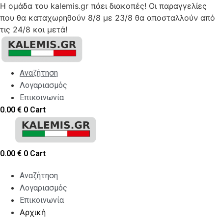
Η ομάδα του kalemis.gr πάει διακοπές! Οι παραγγελίες
που θα καταχωρηθούν 8/8 με 23/8 θα αποσταλλούν από
τις 24/8 και μετά!
Skip
to
content
Αναζήτηση
Λογαριασμός
Επικοινωνία
0.00
€
0
Cart
0.00
€
0
Cart
Αναζήτηση
Λογαριασμός
Επικοινωνία
Αρχική