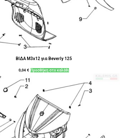
ΒΙΔΑ M3x12 για Beverly 125
0,04
€
Προσθήκη στο καλάθι