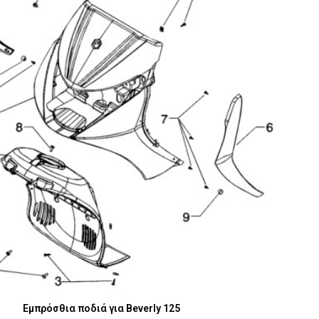
Εμπρόσθια ποδιά για Beverly 125