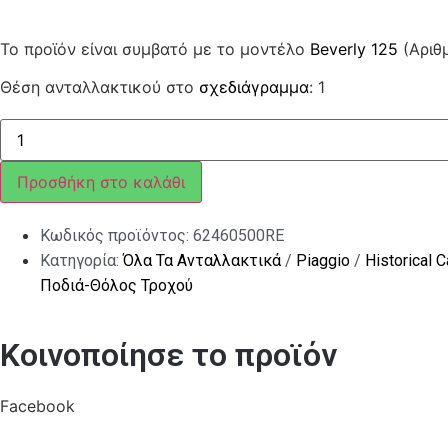
Το προϊόν είναι συμβατό με το μοντέλο
Beverly 125
(Αριθ
Θέση ανταλλακτικού στο
σχεδιάγραμμα
: 1
Εμπρόσθια
ποδιά
ποσότητα
Προσθήκη στο καλάθι
Κωδικός προϊόντος:
62460500RE
Κατηγορία:
Όλα Τα Ανταλλακτικά
/
Piaggio
/
Historical 
Ποδιά-Θόλος Τροχού
Κοινοποίησε το προϊόν
Facebook