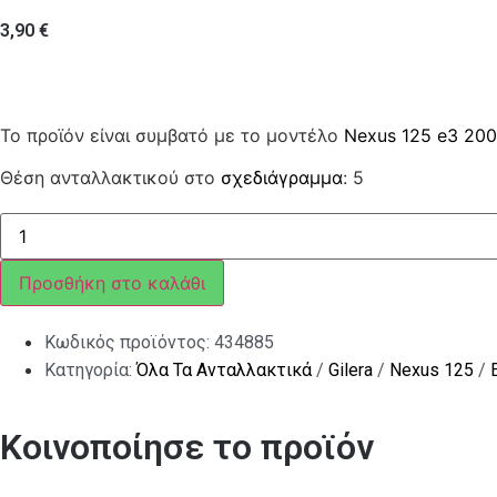
3,90
€
Το προϊόν είναι συμβατό με το μοντέλο
Nexus 125 e3 20
Θέση ανταλλακτικού στο
σχεδιάγραμμα
: 5
ΡΟΔΕΛΛΑ
ΒΑΡΙΑ
SKIPPER
Ν.Μ
Προσθήκη στο καλάθι
ποσότητα
Κωδικός προϊόντος:
434885
Κατηγορία:
Όλα Τα Ανταλλακτικά
/
Gilera
/
Nexus 125
/
Κοινοποίησε το προϊόν