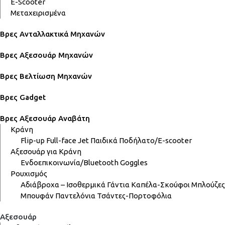
E-Scooter
Μεταχειρισμένα
Βρες Ανταλλακτικά Μηχανών
Βρες Αξεσουάρ Μηχανών
Βρες Βελτίωση Μηχανών
Βρες Gadget
Βρες Αξεσουάρ Αναβάτη
Κράνη
Flip-up
Full-face
Jet
Παιδικά
Ποδήλατο/E-scooter
Αξεσουάρ για Κράνη
Ενδοεπικοινωνία/Bluetooth
Goggles
Ρουχισμός
Αδιάβροχα – Ισοθερμικά
Γάντια
Καπέλα-Σκούφοι
Μπλούζες
Μπουφάν
Παντελόνια
Τσάντες-Πορτοφόλια
Αξεσουάρ