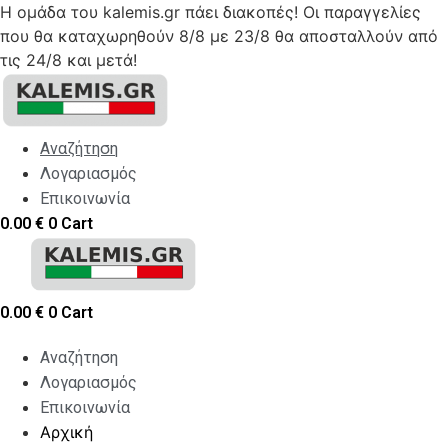
Η ομάδα του kalemis.gr πάει διακοπές! Οι παραγγελίες
που θα καταχωρηθούν 8/8 με 23/8 θα αποσταλλούν από
τις 24/8 και μετά!
Skip
to
content
Αναζήτηση
Λογαριασμός
Επικοινωνία
0.00
€
0
Cart
0.00
€
0
Cart
Αναζήτηση
Λογαριασμός
Επικοινωνία
Αρχική