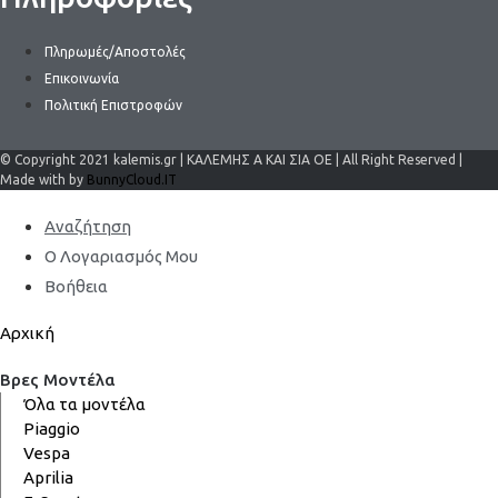
Πληρωμές/Αποστολές
Επικοινωνία
Πολιτική Επιστροφών
© Copyright 2021 kalemis.gr | ΚΑΛΕΜΗΣ Α ΚΑΙ ΣΙΑ ΟΕ | All Right Reserved |
Made with by
BunnyCloud.IT
Αναζήτηση
Ο Λογαριασμός Μου
Βοήθεια
Αρχική
Βρες Μοντέλα
Όλα τα μοντέλα
Piaggio
Vespa
Aprilia