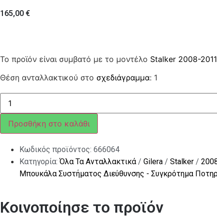
165,00
€
Το προϊόν είναι συμβατό με το μοντέλο
Stalker 2008-2011
Θέση ανταλλακτικού στο
σχεδιάγραμμα
: 1
ΠΙΡΟΥΝΙ
GILERA
STALKER
(DITTA
Προσθήκη στο καλάθι
WUXI
TOP)
ποσότητα
Κωδικός προϊόντος:
666064
Κατηγορία:
Όλα Τα Ανταλλακτικά
/
Gilera
/
Stalker
/
200
Μπουκάλα Συστήματος Διεύθυνσης - Συγκρότημα Ποτη
Κοινοποίησε το προϊόν