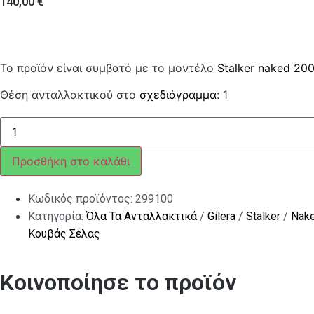
140,00
€
Το προϊόν είναι συμβατό με το μοντέλο
Stalker naked 20
Θέση ανταλλακτικού στο
σχεδιάγραμμα
: 1
ΚΟΥΒΑΣ
ΣΕΛΛΑΣ
STALKER
ποσότητα
Προσθήκη στο καλάθι
Κωδικός προϊόντος:
299100
Κατηγορία:
Όλα Τα Ανταλλακτικά
/
Gilera
/
Stalker
/
Nak
Κουβάς Σέλας
Κοινοποίησε το προϊόν