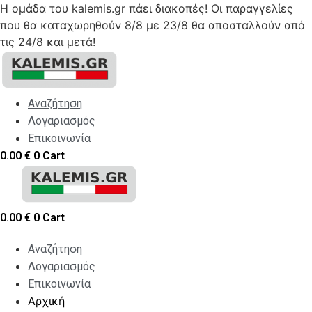
Η ομάδα του kalemis.gr πάει διακοπές! Οι παραγγελίες
που θα καταχωρηθούν 8/8 με 23/8 θα αποσταλλούν από
τις 24/8 και μετά!
Skip
to
content
Αναζήτηση
Λογαριασμός
Επικοινωνία
0.00
€
0
Cart
0.00
€
0
Cart
Αναζήτηση
Λογαριασμός
Επικοινωνία
Αρχική