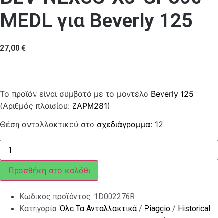
MEDL για Beverly 125
27,00
€
Το προϊόν είναι συμβατό με το μοντέλο
Beverly 125
(Αριθμός πλαισίου:
ZAPM281
)
Θέση ανταλλακτικού στο
σχεδιάγραμμα
: 12
ΒΑΛΒΙΔΑ
ΗΛ
ΣΕΛΑΣ
BEV-
Προσθήκη στο καλάθι
NEXUS-
X8-
GP800-
Κωδικός προϊόντος:
1D002276R
MEDL
ποσότητα
Κατηγορία:
Όλα Τα Ανταλλακτικά
/
Piaggio
/
Historical