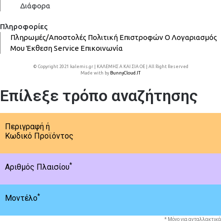
Διάφορα
Πληροφορίες
Πληρωμές/Αποστολές
Πολιτική Επιστροφών
Ο Λογαριασμός
Μου
Έκθεση
Service
Επικοινωνία
© Copyright 2021 kalemis.gr | ΚΑΛΕΜΗΣ Α ΚΑΙ ΣΙΑ ΟΕ | All Right Reserved
Made with
by
BunnyCloud.IT
Επίλεξε τρόπο αναζήτησης
Περιγραφή ή
Κωδικό Προϊόντος
*
Αριθμός Πλαισίου
*
Μοντέλο
* Μόνο για ανταλλακτικά