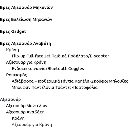
Βρες Αξεσουάρ Μηχανών
Βρες Βελτίωση Μηχανών
Βρες Gadget
Βρες Αξεσουάρ Αναβάτη
Κράνη
Flip-up
Full-face
Jet
Παιδικά
Ποδήλατο/E-scooter
Αξεσουάρ για Κράνη
Ενδοεπικοινωνία/Bluetooth
Goggles
Ρουχισμός
Αδιάβροχα – Ισοθερμικά
Γάντια
Καπέλα-Σκούφοι
Μπλούζες
Μπουφάν
Παντελόνια
Τσάντες-Πορτοφόλια
Αξεσουάρ
Αξεσουάρ Μοντέλων
Αξεσουάρ Αναβάτη
Κράνη
Αξεσουάρ για Κράνη