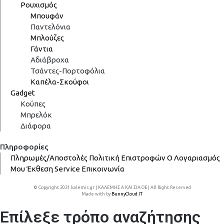
Ρουχισμός
Μπουφάν
Παντελόνια
Μπλούζες
Γάντια
Αδιάβροχα
Τσάντες-Πορτοφόλια
Καπέλα-Σκούφοι
Gadget
Κούπες
Μπρελόκ
Διάφορα
Πληροφορίες
Πληρωμές/Αποστολές
Πολιτική Επιστροφών
Ο Λογαριασμός
Μου
Έκθεση
Service
Επικοινωνία
© Copyright 2021 kalemis.gr | ΚΑΛΕΜΗΣ Α ΚΑΙ ΣΙΑ ΟΕ | All Right Reserved
Made with
by
BunnyCloud.IT
Επίλεξε τρόπο αναζήτησης