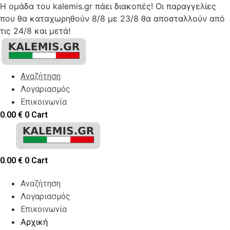
Η ομάδα του kalemis.gr πάει διακοπές! Οι παραγγελίες
που θα καταχωρηθούν 8/8 με 23/8 θα αποσταλλούν από
τις 24/8 και μετά!
Skip
to
content
Αναζήτηση
Λογαριασμός
Επικοινωνία
0.00
€
0
Cart
0.00
€
0
Cart
Αναζήτηση
Λογαριασμός
Επικοινωνία
Αρχική