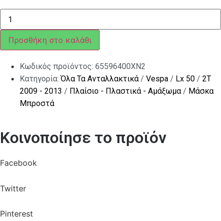
ΜΟΥΤΣΟΥΝΑ
VESPA
LX
MY09
Προσθήκη στο καλάθι
ΜΑΥΡΗ
98
ποσότητα
Κωδικός προϊόντος:
65596400XN2
Κατηγορία:
Όλα Τα Ανταλλακτικά
/
Vespa
/
Lx 50
/
2T
2009 - 2013
/
Πλαίσιο - Πλαστικά - Αμάξωμα
/
Μάσκα
Μπροστά
Κοινοποίησε το προϊόν
Facebook
Twitter
Pinterest