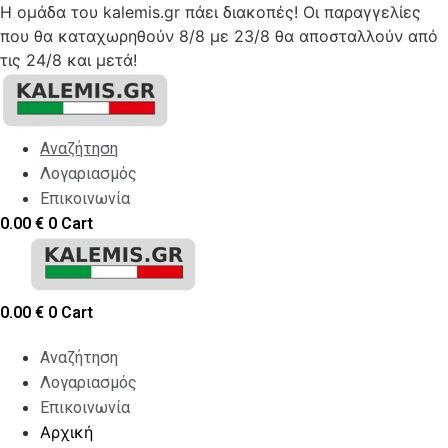
Η ομάδα του kalemis.gr πάει διακοπές! Οι παραγγελίες
που θα καταχωρηθούν 8/8 με 23/8 θα αποσταλλούν από
τις 24/8 και μετά!
Skip
to
content
Αναζήτηση
Λογαριασμός
Επικοινωνία
0.00
€
0
Cart
0.00
€
0
Cart
Αναζήτηση
Λογαριασμός
Επικοινωνία
Αρχική