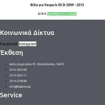
Βίδα για Vespa lx 50 2t 2009 - 2013
0,10
€
Προσθήκη στο καλάθι
Κοινωνικά Δίκτυα
Facebook
Instagram
Έκθεση
Αγίου Δημητρίου 81, Θεσσαλονίκη, 54633
2310-285108
2310-285111
2310-278048
info@kalemis.gr
Service