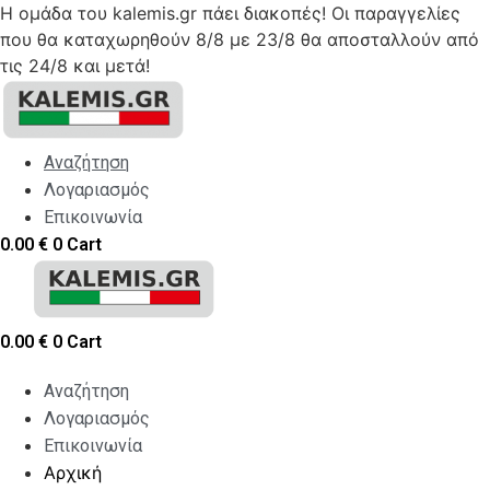
Η ομάδα του kalemis.gr πάει διακοπές! Οι παραγγελίες
που θα καταχωρηθούν 8/8 με 23/8 θα αποσταλλούν από
τις 24/8 και μετά!
Skip
to
content
Αναζήτηση
Λογαριασμός
Επικοινωνία
0.00
€
0
Cart
0.00
€
0
Cart
Αναζήτηση
Λογαριασμός
Επικοινωνία
Αρχική