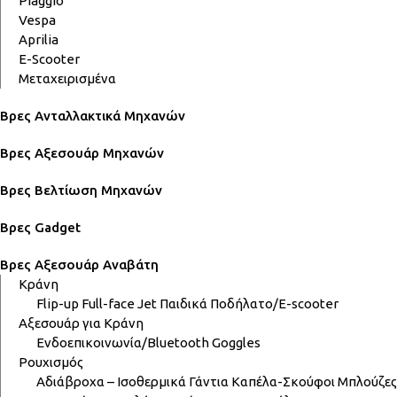
Piaggio
Vespa
Aprilia
E-Scooter
Μεταχειρισμένα
Βρες Ανταλλακτικά Μηχανών
Βρες Αξεσουάρ Μηχανών
Βρες Βελτίωση Μηχανών
Βρες Gadget
Βρες Αξεσουάρ Αναβάτη
Κράνη
Flip-up
Full-face
Jet
Παιδικά
Ποδήλατο/E-scooter
Αξεσουάρ για Κράνη
Ενδοεπικοινωνία/Bluetooth
Goggles
Ρουχισμός
Αδιάβροχα – Ισοθερμικά
Γάντια
Καπέλα-Σκούφοι
Μπλούζες