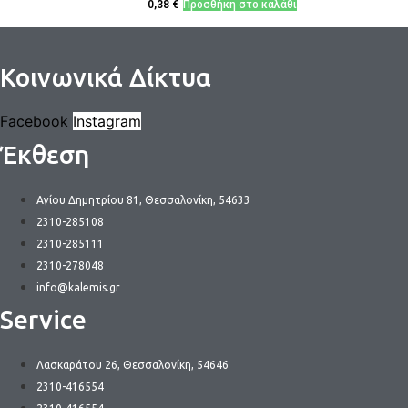
0,38
€
Προσθήκη στο καλάθι
Κοινωνικά Δίκτυα
Facebook
Instagram
Έκθεση
Αγίου Δημητρίου 81, Θεσσαλονίκη, 54633
2310-285108
2310-285111
2310-278048
info@kalemis.gr
Service
Λασκαράτου 26, Θεσσαλονίκη, 54646
2310-416554