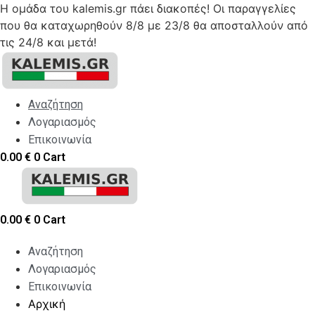
Η ομάδα του kalemis.gr πάει διακοπές! Οι παραγγελίες
που θα καταχωρηθούν 8/8 με 23/8 θα αποσταλλούν από
τις 24/8 και μετά!
Skip
to
content
Αναζήτηση
Λογαριασμός
Επικοινωνία
0.00
€
0
Cart
0.00
€
0
Cart
Αναζήτηση
Λογαριασμός
Επικοινωνία
Αρχική