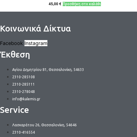
45,00
€
Προσθήκη στο καλάθι
Κοινωνικά Δίκτυα
Facebook
Instagram
Έκθεση
Αγίου Δημητρίου 81, Θεσσαλονίκη, 54633
2310-285108
2310-285111
2310-278048
info@kalemis.gr
Service
Λασκαράτου 26, Θεσσαλονίκη, 54646
2310-416554