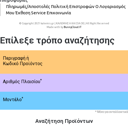
Πληροφορίες
Πληρωμές/Αποστολές
Πολιτική Επιστροφών
Ο Λογαριασμός
Μου
Έκθεση
Service
Επικοινωνία
© Copyright 2021 kalemis.gr | ΚΑΛΕΜΗΣ Α ΚΑΙ ΣΙΑ ΟΕ | All Right Reserved
Made with
by
BunnyCloud.IT
Επίλεξε τρόπο αναζήτησης
Περιγραφή ή
Κωδικό Προϊόντος
*
Αριθμός Πλαισίου
*
Μοντέλο
* Μόνο για ανταλλακτικά
Αναζήτηση Προϊόντων