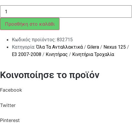
ΛΑΜΑΡΙΝΑ
ΔΙΣΚΟΥ-
ΓΡΑΝ
ΒΑΡΙΑΤΟΡ
Προσθήκη στο καλάθι
SC
125-
150
Κωδικός προϊόντος:
832715
ποσότητα
Κατηγορία:
Όλα Τα Ανταλλακτικά
/
Gilera
/
Nexus 125
/
E3 2007-2008
/
Κινητήρας
/
Κινητήρια Τροχαλία
Κοινοποίησε το προϊόν
Facebook
Twitter
Pinterest