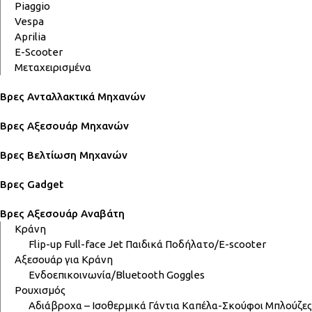
Piaggio
Vespa
Aprilia
E-Scooter
Μεταχειρισμένα
Βρες Ανταλλακτικά Μηχανών
Βρες Αξεσουάρ Μηχανών
Βρες Βελτίωση Μηχανών
Βρες Gadget
Βρες Αξεσουάρ Αναβάτη
Κράνη
Flip-up
Full-face
Jet
Παιδικά
Ποδήλατο/E-scooter
Αξεσουάρ για Κράνη
Ενδοεπικοινωνία/Bluetooth
Goggles
Ρουχισμός
Αδιάβροχα – Ισοθερμικά
Γάντια
Καπέλα-Σκούφοι
Μπλούζες