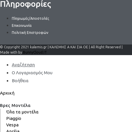
Πληροφορίες
Πληρωμές/Αποστολές
Επικοινωνία
Πολιτική Επιστροφών
© Copyright 2021 kalemis.gr | ΚΑΛΕΜΗΣ Α ΚΑΙ ΣΙΑ ΟΕ | All Right Reserved |
Made with by
BunnyCloud.IT
Αναζήτηση
Ο Λογαριασμός Μου
Βοήθεια
Αρχική
Βρες Μοντέλα
Όλα τα μοντέλα
Piaggio
Vespa
Aprilia