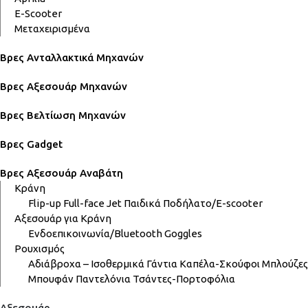
E-Scooter
Μεταχειρισμένα
Βρες Ανταλλακτικά Μηχανών
Βρες Αξεσουάρ Μηχανών
Βρες Βελτίωση Μηχανών
Βρες Gadget
Βρες Αξεσουάρ Αναβάτη
Κράνη
Flip-up
Full-face
Jet
Παιδικά
Ποδήλατο/E-scooter
Αξεσουάρ για Κράνη
Ενδοεπικοινωνία/Bluetooth
Goggles
Ρουχισμός
Αδιάβροχα – Ισοθερμικά
Γάντια
Καπέλα-Σκούφοι
Μπλούζες
Μπουφάν
Παντελόνια
Τσάντες-Πορτοφόλια
Αξεσουάρ