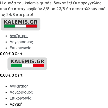
Η ομάδα του kalemis.gr πάει διακοπές! Οι παραγγελίες
που θα καταχωρηθούν 8/8 με 23/8 θα αποσταλλούν από
τις 24/8 και μετά!
Skip
to
content
Αναζήτηση
Λογαριασμός
Επικοινωνία
0.00
€
0
Cart
0.00
€
0
Cart
Αναζήτηση
Λογαριασμός
Επικοινωνία
Αρχική