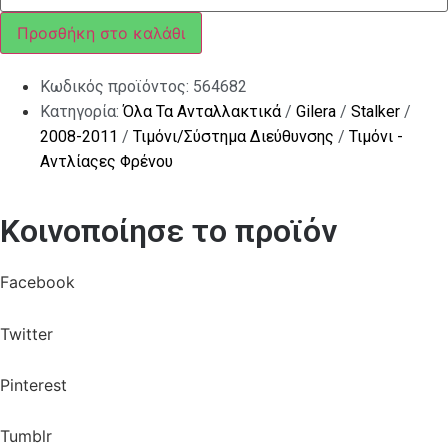
ΖΙΡ
CAT-
Προσθήκη στο καλάθι
STALK
1
ΔΙΣΚ
Κωδικός προϊόντος:
564682
ποσότητα
Κατηγορία:
Όλα Τα Ανταλλακτικά
/
Gilera
/
Stalker
/
2008-2011
/
Τιμόνι/Σύστημα Διεύθυνσης
/
Τιμόνι -
Αντλίαςες Φρένου
Κοινοποίησε το προϊόν
Facebook
Twitter
Pinterest
Tumblr