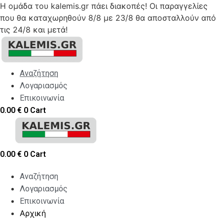
Η ομάδα του kalemis.gr πάει διακοπές! Οι παραγγελίες
που θα καταχωρηθούν 8/8 με 23/8 θα αποσταλλούν από
τις 24/8 και μετά!
Skip
to
content
Αναζήτηση
Λογαριασμός
Επικοινωνία
0.00
€
0
Cart
0.00
€
0
Cart
Αναζήτηση
Λογαριασμός
Επικοινωνία
Αρχική