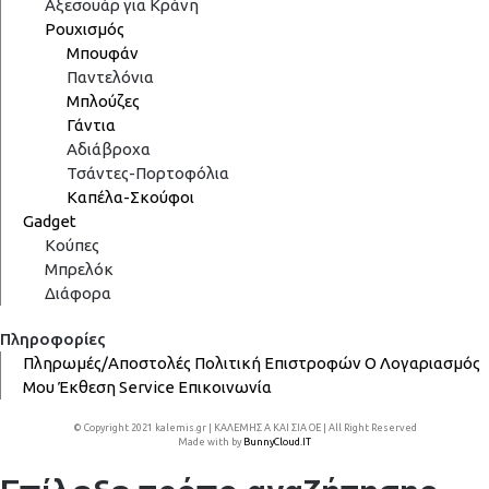
Αξεσουάρ για Κράνη
Ρουχισμός
Μπουφάν
Παντελόνια
Μπλούζες
Γάντια
Αδιάβροχα
Τσάντες-Πορτοφόλια
Καπέλα-Σκούφοι
Gadget
Κούπες
Μπρελόκ
Διάφορα
Πληροφορίες
Πληρωμές/Αποστολές
Πολιτική Επιστροφών
Ο Λογαριασμός
Μου
Έκθεση
Service
Επικοινωνία
© Copyright 2021 kalemis.gr | ΚΑΛΕΜΗΣ Α ΚΑΙ ΣΙΑ ΟΕ | All Right Reserved
Made with
by
BunnyCloud.IT