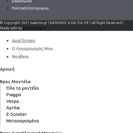
Επικοινωνία
Πολιτική Επιστροφών
© Copyright 2021 kalemis.gr | ΚΑΛΕΜΗΣ Α ΚΑΙ ΣΙΑ ΟΕ | All Right Reserved |
Made with by
BunnyCloud.IT
Αναζήτηση
Ο Λογαριασμός Μου
Βοήθεια
Αρχική
Βρες Μοντέλα
Όλα τα μοντέλα
Piaggio
Vespa
Aprilia
E-Scooter
Μεταχειρισμένα