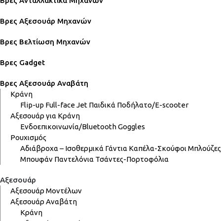
Βρες Ανταλλακτικά Μηχανών
Βρες Αξεσουάρ Μηχανών
Βρες Βελτίωση Μηχανών
Βρες Gadget
Βρες Αξεσουάρ Αναβάτη
Κράνη
Flip-up
Full-face
Jet
Παιδικά
Ποδήλατο/E-scooter
Αξεσουάρ για Κράνη
Ενδοεπικοινωνία/Bluetooth
Goggles
Ρουχισμός
Αδιάβροχα – Ισοθερμικά
Γάντια
Καπέλα-Σκούφοι
Μπλούζες
Μπουφάν
Παντελόνια
Τσάντες-Πορτοφόλια
Αξεσουάρ
Αξεσουάρ Μοντέλων
Αξεσουάρ Αναβάτη
Κράνη