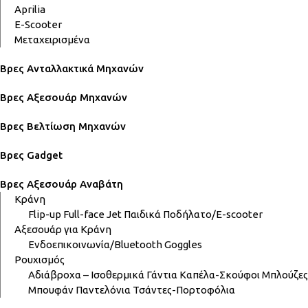
Aprilia
E-Scooter
Μεταχειρισμένα
Βρες Ανταλλακτικά Μηχανών
Βρες Αξεσουάρ Μηχανών
Βρες Βελτίωση Μηχανών
Βρες Gadget
Βρες Αξεσουάρ Αναβάτη
Κράνη
Flip-up
Full-face
Jet
Παιδικά
Ποδήλατο/E-scooter
Αξεσουάρ για Κράνη
Ενδοεπικοινωνία/Bluetooth
Goggles
Ρουχισμός
Αδιάβροχα – Ισοθερμικά
Γάντια
Καπέλα-Σκούφοι
Μπλούζες
Μπουφάν
Παντελόνια
Τσάντες-Πορτοφόλια