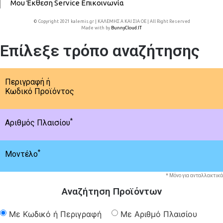
Μου
Έκθεση
Service
Επικοινωνία
© Copyright 2021 kalemis.gr | ΚΑΛΕΜΗΣ Α ΚΑΙ ΣΙΑ ΟΕ | All Right Reserved
Made with
by
BunnyCloud.IT
Επίλεξε τρόπο αναζήτησης
Περιγραφή ή
Κωδικό Προϊόντος
*
Αριθμός Πλαισίου
*
Μοντέλο
* Μόνο για ανταλλακτικά
Αναζήτηση Προϊόντων
Με Κωδικό ή Περιγραφή
Με Αριθμό Πλαισίου