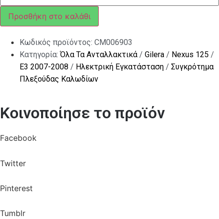
tubi/cavi
ποσότητα
Προσθήκη στο καλάθι
Κωδικός προϊόντος:
CM006903
Κατηγορία:
Όλα Τα Ανταλλακτικά
/
Gilera
/
Nexus 125
/
E3 2007-2008
/
Ηλεκτρική Εγκατάσταση
/
Συγκρότημα
Πλεξούδας Καλωδίων
Κοινοποίησε το προϊόν
Facebook
Twitter
Pinterest
Tumblr