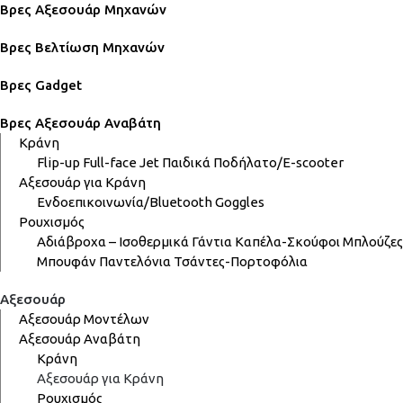
Βρες Αξεσουάρ Μηχανών
Βρες Βελτίωση Μηχανών
Βρες Gadget
Βρες Αξεσουάρ Αναβάτη
Κράνη
Flip-up
Full-face
Jet
Παιδικά
Ποδήλατο/E-scooter
Αξεσουάρ για Κράνη
Ενδοεπικοινωνία/Bluetooth
Goggles
Ρουχισμός
Αδιάβροχα – Ισοθερμικά
Γάντια
Καπέλα-Σκούφοι
Μπλούζες
Μπουφάν
Παντελόνια
Τσάντες-Πορτοφόλια
Αξεσουάρ
Αξεσουάρ Μοντέλων
Αξεσουάρ Αναβάτη
Κράνη
Αξεσουάρ για Κράνη
Ρουχισμός