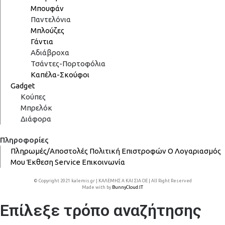
Μπουφάν
Παντελόνια
Μπλούζες
Γάντια
Αδιάβροχα
Τσάντες-Πορτοφόλια
Καπέλα-Σκούφοι
Gadget
Κούπες
Μπρελόκ
Διάφορα
Πληροφορίες
Πληρωμές/Αποστολές
Πολιτική Επιστροφών
Ο Λογαριασμός
Μου
Έκθεση
Service
Επικοινωνία
© Copyright 2021 kalemis.gr | ΚΑΛΕΜΗΣ Α ΚΑΙ ΣΙΑ ΟΕ | All Right Reserved
Made with
by
BunnyCloud.IT
Επίλεξε τρόπο αναζήτησης