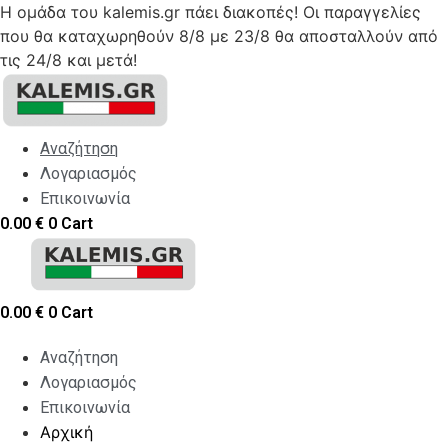
Η ομάδα του kalemis.gr πάει διακοπές! Οι παραγγελίες
που θα καταχωρηθούν 8/8 με 23/8 θα αποσταλλούν από
τις 24/8 και μετά!
Skip
to
content
Αναζήτηση
Λογαριασμός
Επικοινωνία
0.00
€
0
Cart
0.00
€
0
Cart
Αναζήτηση
Λογαριασμός
Επικοινωνία
Αρχική