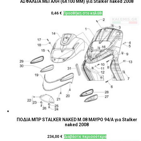
ΑΣΦΑΛΕΙΑ ΜΕΓΑΛΗ (6Χ100 MM) για Stalker naked 2008
0,46
€
Προσθήκη στο καλάθι
ΠΟΔΙΑ ΜΠΡ STALKER NAKED M.08 ΜΑΥΡΟ 94/Α για Stalker
naked 2008
234,00
€
Διαβάστε περισσότερα