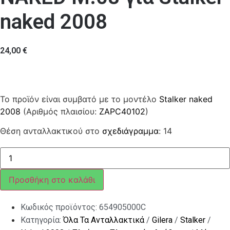
naked 2008
24,00
€
Το προϊόν είναι συμβατό με το μοντέλο
Stalker naked
2008
(Αριθμός πλαισίου:
ZAPC40102
)
Θέση ανταλλακτικού στο
σχεδιάγραμμα
: 14
ΜΟΥΤΣΟΥΝΑ
STALKER
NAKED
M.08
Προσθήκη στο καλάθι
ποσότητα
Κωδικός προϊόντος:
654905000C
Κατηγορία:
Όλα Τα Ανταλλακτικά
/
Gilera
/
Stalker
/