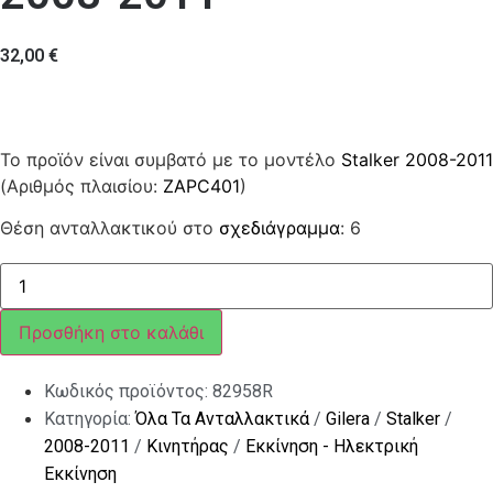
32,00
€
Το προϊόν είναι συμβατό με το μοντέλο
Stalker 2008-2011
(Αριθμός πλαισίου:
ZAPC401
)
Θέση ανταλλακτικού στο
σχεδιάγραμμα
: 6
Ντίζα
μίζας
ποσότητα
Προσθήκη στο καλάθι
Κωδικός προϊόντος:
82958R
Κατηγορία:
Όλα Τα Ανταλλακτικά
/
Gilera
/
Stalker
/
2008-2011
/
Κινητήρας
/
Εκκίνηση - Ηλεκτρική
Εκκίνηση