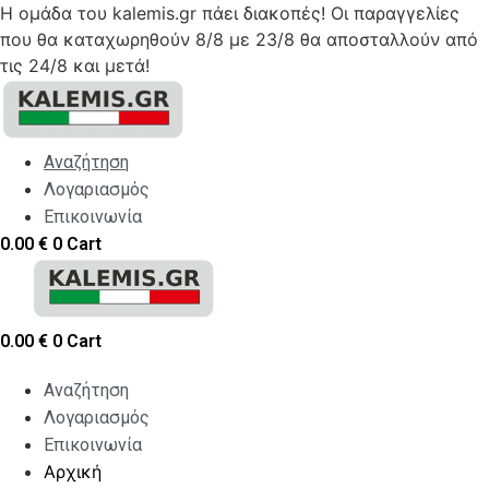
Η ομάδα του kalemis.gr πάει διακοπές! Οι παραγγελίες
που θα καταχωρηθούν 8/8 με 23/8 θα αποσταλλούν από
τις 24/8 και μετά!
Skip
to
content
Αναζήτηση
Λογαριασμός
Επικοινωνία
0.00
€
0
Cart
0.00
€
0
Cart
Αναζήτηση
Λογαριασμός
Επικοινωνία
Αρχική