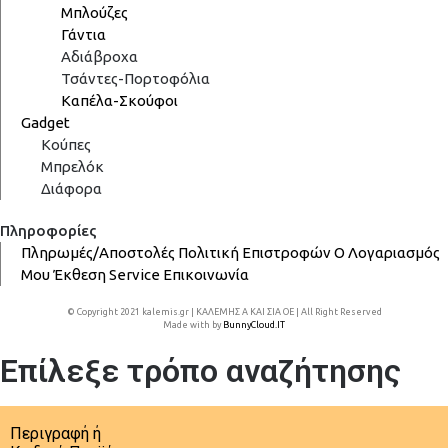
Μπλούζες
Γάντια
Αδιάβροχα
Τσάντες-Πορτοφόλια
Καπέλα-Σκούφοι
Gadget
Κούπες
Μπρελόκ
Διάφορα
Πληροφορίες
Πληρωμές/Αποστολές
Πολιτική Επιστροφών
Ο Λογαριασμός
Μου
Έκθεση
Service
Επικοινωνία
© Copyright 2021 kalemis.gr | ΚΑΛΕΜΗΣ Α ΚΑΙ ΣΙΑ ΟΕ | All Right Reserved
Made with
by
BunnyCloud.IT
Επίλεξε τρόπο αναζήτησης
Περιγραφή ή