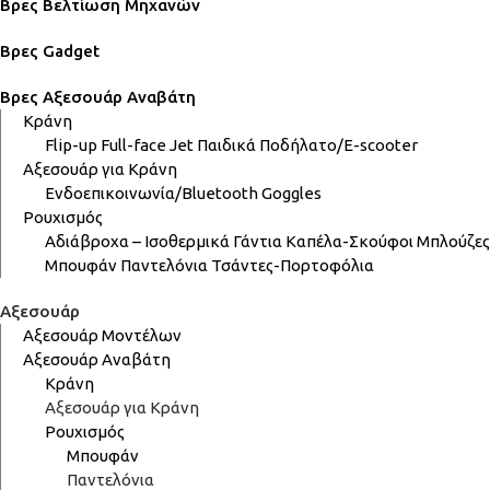
Βρες Βελτίωση Μηχανών
Βρες Gadget
Βρες Αξεσουάρ Αναβάτη
Κράνη
Flip-up
Full-face
Jet
Παιδικά
Ποδήλατο/E-scooter
Αξεσουάρ για Κράνη
Ενδοεπικοινωνία/Bluetooth
Goggles
Ρουχισμός
Αδιάβροχα – Ισοθερμικά
Γάντια
Καπέλα-Σκούφοι
Μπλούζες
Μπουφάν
Παντελόνια
Τσάντες-Πορτοφόλια
Αξεσουάρ
Αξεσουάρ Μοντέλων
Αξεσουάρ Αναβάτη
Κράνη
Αξεσουάρ για Κράνη
Ρουχισμός
Μπουφάν
Παντελόνια