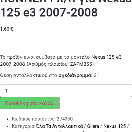
125 e3 2007-2008
1,60
€
Το προϊόν είναι συμβατό με το μοντέλο
Nexus 125 e3
2007-2008
(Αριθμός πλαισίου:
ZAPM355
)
Θέση ανταλλακτικού στο
σχεδιάγραμμα
: 21
ΛΑΣΤΙΧΑΚΙ
ΜΑΡΚ
RUNNER
FX/R
Προσθήκη στο καλάθι
ποσότητα
Κωδικός προϊόντος:
274350
Κατηγορία:
Όλα Τα Ανταλλακτικά
/
Gilera
/
Nexus 125
/