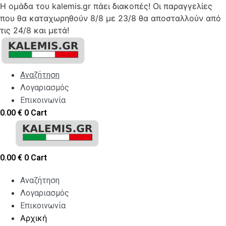
Η ομάδα του kalemis.gr πάει διακοπές! Οι παραγγελίες
που θα καταχωρηθούν 8/8 με 23/8 θα αποσταλλούν από
τις 24/8 και μετά!
Skip
to
content
Αναζήτηση
Λογαριασμός
Επικοινωνία
0.00
€
0
Cart
0.00
€
0
Cart
Αναζήτηση
Λογαριασμός
Επικοινωνία
Αρχική