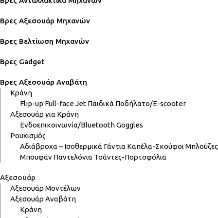
Βρες Ανταλλακτικά Μηχανών
Βρες Αξεσουάρ Μηχανών
Βρες Βελτίωση Μηχανών
Βρες Gadget
Βρες Αξεσουάρ Αναβάτη
Κράνη
Flip-up
Full-face
Jet
Παιδικά
Ποδήλατο/E-scooter
Αξεσουάρ για Κράνη
Ενδοεπικοινωνία/Bluetooth
Goggles
Ρουχισμός
Αδιάβροχα – Ισοθερμικά
Γάντια
Καπέλα-Σκούφοι
Μπλούζες
Μπουφάν
Παντελόνια
Τσάντες-Πορτοφόλια
Αξεσουάρ
Αξεσουάρ Μοντέλων
Αξεσουάρ Αναβάτη
Κράνη