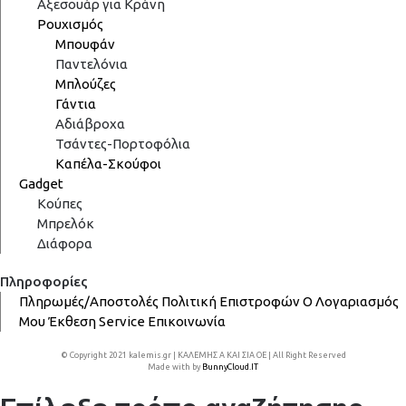
Αξεσουάρ για Κράνη
Ρουχισμός
Μπουφάν
Παντελόνια
Μπλούζες
Γάντια
Αδιάβροχα
Τσάντες-Πορτοφόλια
Καπέλα-Σκούφοι
Gadget
Κούπες
Μπρελόκ
Διάφορα
Πληροφορίες
Πληρωμές/Αποστολές
Πολιτική Επιστροφών
Ο Λογαριασμός
Μου
Έκθεση
Service
Επικοινωνία
© Copyright 2021 kalemis.gr | ΚΑΛΕΜΗΣ Α ΚΑΙ ΣΙΑ ΟΕ | All Right Reserved
Made with
by
BunnyCloud.IT