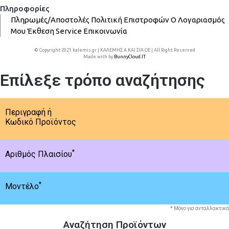
Πληροφορίες
Πληρωμές/Αποστολές
Πολιτική Επιστροφών
Ο Λογαριασμός
Μου
Έκθεση
Service
Επικοινωνία
© Copyright 2021 kalemis.gr | ΚΑΛΕΜΗΣ Α ΚΑΙ ΣΙΑ ΟΕ | All Right Reserved
Made with
by
BunnyCloud.IT
Επίλεξε τρόπο αναζήτησης
Περιγραφή ή
Κωδικό Προϊόντος
*
Αριθμός Πλαισίου
*
Μοντέλο
* Μόνο για ανταλλακτικά
Αναζήτηση Προϊόντων