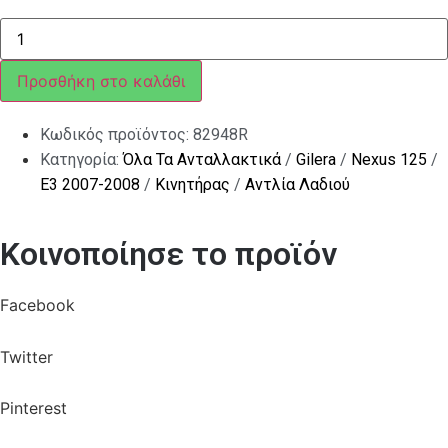
ΤΡΟΜΠΑ
ΛΑΔΙΟΥ
SCOOTER
125<>300
Προσθήκη στο καλάθι
LEAD-
IGET
ποσότητα
Κωδικός προϊόντος:
82948R
Κατηγορία:
Όλα Τα Ανταλλακτικά
/
Gilera
/
Nexus 125
/
E3 2007-2008
/
Κινητήρας
/
Αντλία Λαδιού
Κοινοποίησε το προϊόν
Facebook
Twitter
Pinterest