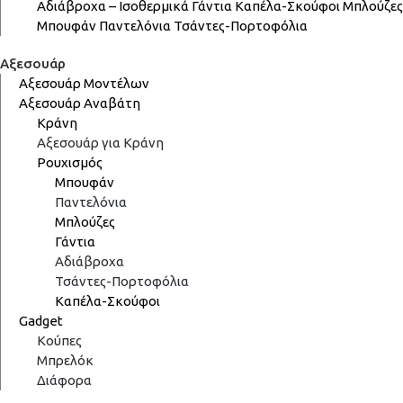
Αδιάβροχα – Ισοθερμικά
Γάντια
Καπέλα-Σκούφοι
Μπλούζες
Μπουφάν
Παντελόνια
Τσάντες-Πορτοφόλια
Αξεσουάρ
Αξεσουάρ Μοντέλων
Αξεσουάρ Αναβάτη
Κράνη
Αξεσουάρ για Κράνη
Ρουχισμός
Μπουφάν
Παντελόνια
Μπλούζες
Γάντια
Αδιάβροχα
Τσάντες-Πορτοφόλια
Καπέλα-Σκούφοι
Gadget
Κούπες
Μπρελόκ
Διάφορα