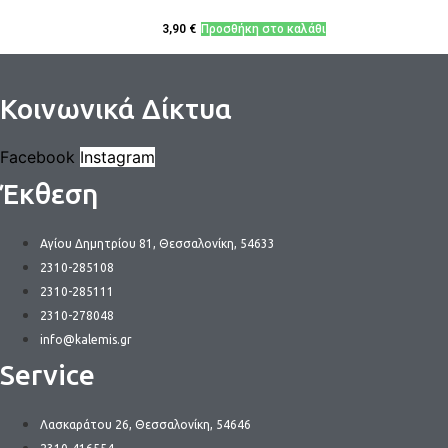
3,90
€
Προσθήκη στο καλάθι
Κοινωνικά Δίκτυα
Facebook
Instagram
Έκθεση
Αγίου Δημητρίου 81, Θεσσαλονίκη, 54633
2310-285108
2310-285111
2310-278048
info@kalemis.gr
Service
Λασκαράτου 26, Θεσσαλονίκη, 54646