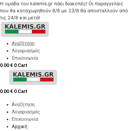
Η ομάδα του kalemis.gr πάει διακοπές! Οι παραγγελίες
που θα καταχωρηθούν 8/8 με 23/8 θα αποσταλλούν από
τις 24/8 και μετά!
Skip
to
content
Αναζήτηση
Λογαριασμός
Επικοινωνία
0.00
€
0
Cart
0.00
€
0
Cart
Αναζήτηση
Λογαριασμός
Επικοινωνία
Αρχική