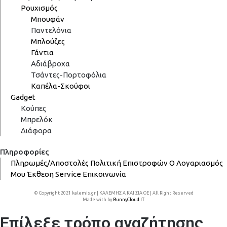
Ρουχισμός
Μπουφάν
Παντελόνια
Μπλούζες
Γάντια
Αδιάβροχα
Τσάντες-Πορτοφόλια
Καπέλα-Σκούφοι
Gadget
Κούπες
Μπρελόκ
Διάφορα
Πληροφορίες
Πληρωμές/Αποστολές
Πολιτική Επιστροφών
Ο Λογαριασμός
Μου
Έκθεση
Service
Επικοινωνία
© Copyright 2021 kalemis.gr | ΚΑΛΕΜΗΣ Α ΚΑΙ ΣΙΑ ΟΕ | All Right Reserved
Made with
by
BunnyCloud.IT
Επίλεξε τρόπο αναζήτησης