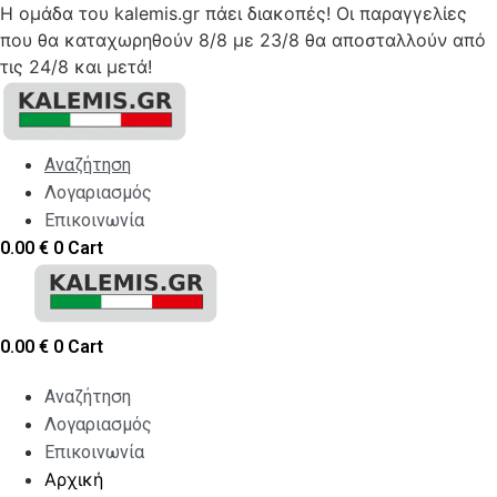
Η ομάδα του kalemis.gr πάει διακοπές! Οι παραγγελίες
που θα καταχωρηθούν 8/8 με 23/8 θα αποσταλλούν από
τις 24/8 και μετά!
Skip
to
content
Αναζήτηση
Λογαριασμός
Επικοινωνία
0.00
€
0
Cart
0.00
€
0
Cart
Αναζήτηση
Λογαριασμός
Επικοινωνία
Αρχική