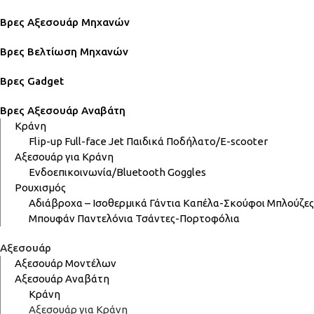
Βρες Αξεσουάρ Μηχανών
Βρες Βελτίωση Μηχανών
Βρες Gadget
Βρες Αξεσουάρ Αναβάτη
Κράνη
Flip-up
Full-face
Jet
Παιδικά
Ποδήλατο/E-scooter
Αξεσουάρ για Κράνη
Ενδοεπικοινωνία/Bluetooth
Goggles
Ρουχισμός
Αδιάβροχα – Ισοθερμικά
Γάντια
Καπέλα-Σκούφοι
Μπλούζες
Μπουφάν
Παντελόνια
Τσάντες-Πορτοφόλια
Αξεσουάρ
Αξεσουάρ Μοντέλων
Αξεσουάρ Αναβάτη
Κράνη
Αξεσουάρ για Κράνη